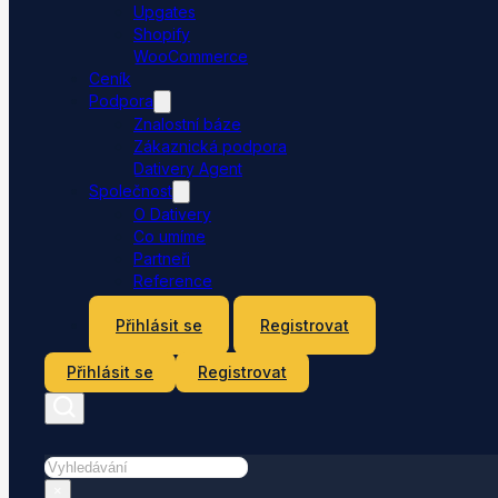
Upgates
Shopify
WooCommerce
Ceník
Podpora
Znalostní báze
Zákaznická podpora
Dativery Agent
Společnost
O Dativery
Co umíme
Partneři
Reference
Kontakt
Přihlásit se
Registrovat
Přihlásit se
Registrovat
Hledat
×