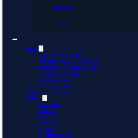
Reference
Kontakt
Řešení
Propojujeme e-shopy
Přenášíme platby do účetnictví
Automatizujeme data a procesy
Doplňky ABRA Flexi
Mobilní skladník
Vytěžování faktur
Integrace a doplňky
Aplikace
ABRA Flexi
POHODA
ABRA Gen
Money S3
Shoptet
Shoptet Premium