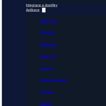
Integrace a doplňky
Aplikace
ABRA Flexi
POHODA
ABRA Gen
Money S3
Shoptet
Shoptet Premium
Upgates
Shopify