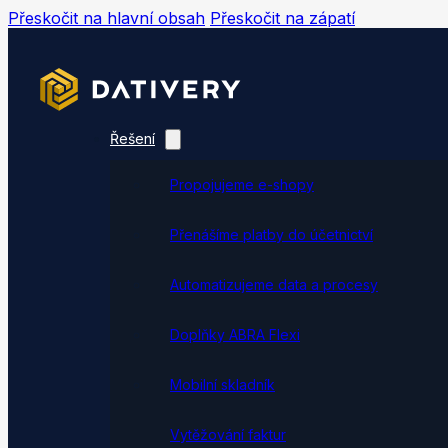
Přeskočit na hlavní obsah
Přeskočit na zápatí
Řešení
Propojujeme e-shopy
Přenášíme platby do účetnictví
Automatizujeme data a procesy
Doplňky ABRA Flexi
Mobilní skladník
Vytěžování faktur