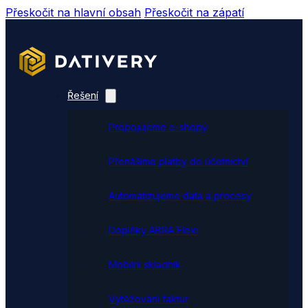
Přeskočit na hlavní obsah
Přeskočit na zápatí
Řešení
Propojujeme e-shopy
Přenášíme platby do účetnictví
Automatizujeme data a procesy
Doplňky ABRA Flexi
Mobilní skladník
Vytěžování faktur