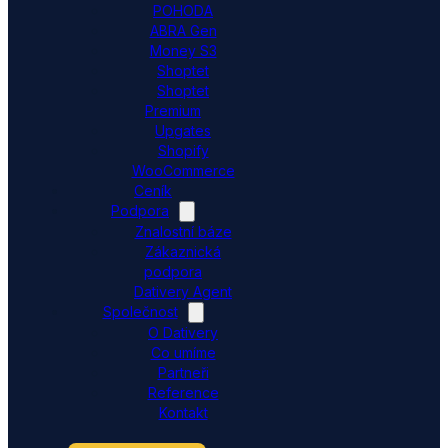
POHODA
ABRA Gen
Money S3
Shoptet
Shoptet
Premium
Upgates
Shopify
WooCommerce
Ceník
Podpora
Znalostní báze
Zákaznická
podpora
Dativery Agent
Společnost
O Dativery
Co umíme
Partneři
Reference
Kontakt