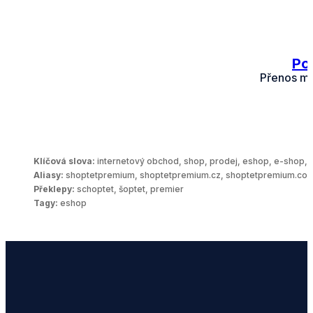
Po
Přenos mno
Klíčová slova:
internetový obchod, shop, prodej, eshop, e-shop
Aliasy:
shoptetpremium, shoptetpremium.cz, shoptetpremium.com
Překlepy:
schoptet, šoptet, premier
Tagy:
eshop