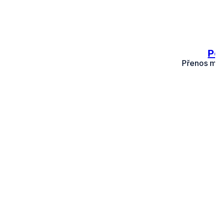
Po
Přenos mno