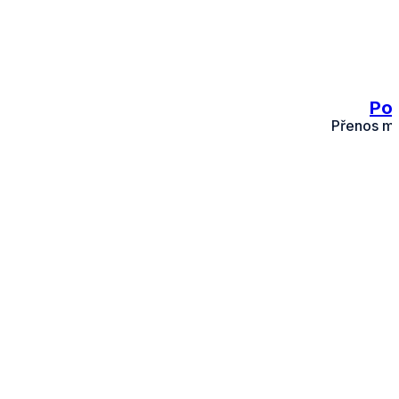
Pok
Přenos mno