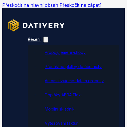
Přeskočit na hlavní obsah
Přeskočit na zápatí
Řešení
Propojujeme e-shopy
Přenášíme platby do účetnictví
Automatizujeme data a procesy
Doplňky ABRA Flexi
Mobilní skladník
Vytěžování faktur