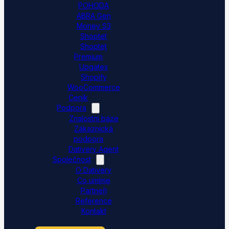
POHODA
ABRA Gen
Money S3
Shoptet
Shoptet
Premium
Upgates
Shopify
WooCommerce
Ceník
Podpora
Znalostní báze
Zákaznická
podpora
Dativery Agent
Společnost
O Dativery
Co umíme
Partneři
Reference
Kontakt