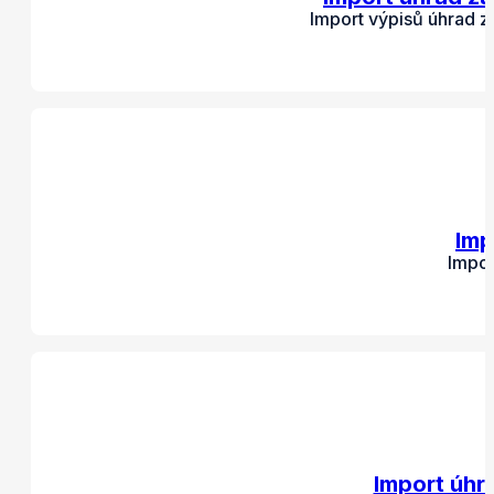
Import výpisů úhrad z
Imp
Impor
Import úhr