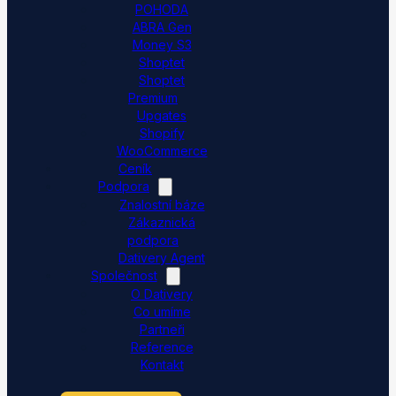
POHODA
ABRA Gen
Money S3
Shoptet
Shoptet
Premium
Upgates
Shopify
WooCommerce
Ceník
Podpora
Znalostní báze
Zákaznická
podpora
Dativery Agent
Společnost
O Dativery
Co umíme
Partneři
Reference
Kontakt