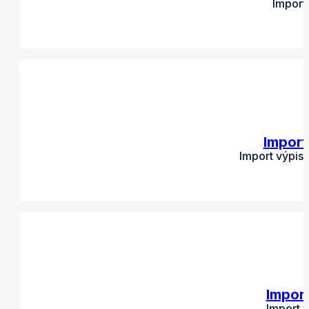
Import
Import
Import výpis
Impor
Import 