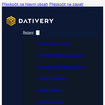
Přeskočit na hlavní obsah
Přeskočit na zápatí
Řešení
Propojujeme e-shopy
Přenášíme platby do účetnictví
Automatizujeme data a procesy
Doplňky ABRA Flexi
Mobilní skladník
Vytěžování faktur