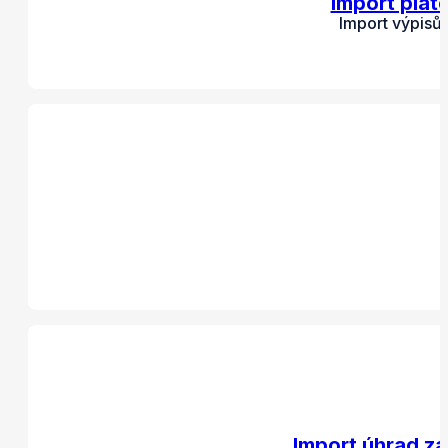
Import plat
Import výpisů
Import úhrad zá