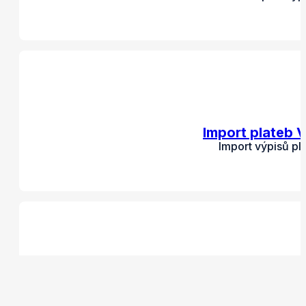
Import plateb 
Import výpisů pl
Import 
Import výp