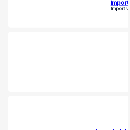
Import
Import v