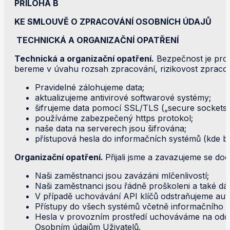
PŘÍLOHA B
KE SMLOUVĚ O ZPRACOVÁNÍ OSOBNÍCH ÚDAJŮ
TECHNICKÁ A ORGANIZAČNÍ OPATŘENÍ
Technická a organizační opatření.
Bezpečnost je pro 
bereme v úvahu rozsah zpracování, rizikovost zpracov
Pravidelné zálohujeme data;
aktualizujeme antivirové softwarové systémy;
šifrujeme data pomocí SSL/TLS („secure sockets la
používáme zabezpečený https protokol;
naše data na serverech jsou šifrována;
přístupová hesla do informačních systémů (kde b
Organizační opatření.
Přijali jsme a zavazujeme se dod
Naši zaměstnanci jsou zavázáni mlčenlivostí;
Naši zaměstnanci jsou řádně proškoleni a také d
V případě uchovávání API klíčů odstraňujeme auto
Přístupy do všech systémů včetně informačního s
Hesla v provozním prostředí uchováváme na odděl
Osobním údajům Uživatelů.