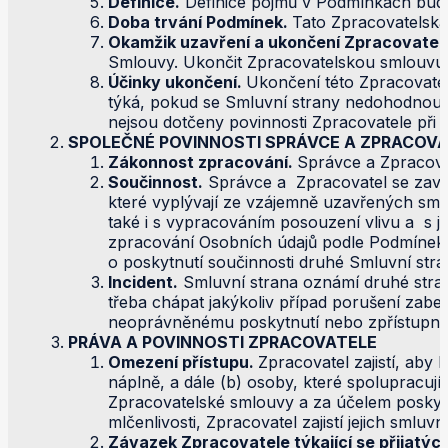
Definice.
Definice pojmů v Podmínkách budo
Doba trvání Podmínek.
Tato Zpracovatelsk
Okamžik uzavření a ukončení Zpracovatel
Smlouvy. Ukončit Zpracovatelskou smlouvu 
Účinky ukončení.
Ukončení této Zpracovate
týká, pokud se Smluvní strany nedohodnou 
nejsou dotčeny povinnosti Zpracovatele při p
SPOLEČNÉ POVINNOSTI SPRÁVCE A ZPRACOV
Zákonnost zpracování.
Správce a Zpracovat
Součinnost.
Správce a Zpracovatel se zavaz
které vyplývají ze vzájemně uzavřených smlu
také i s vypracováním posouzení vlivu a s j
zpracování Osobních údajů podle Podmínek. 
o poskytnutí součinnosti druhé Smluvní stra
Incident.
Smluvní strana oznámí druhé stran
třeba chápat jakýkoliv případ porušení za
neoprávněnému poskytnutí nebo zpřístupněn
PRÁVA A POVINNOSTI ZPRACOVATELE
Omezení přístupu.
Zpracovatel zajistí, aby
náplně, a dále (b) osoby, které spolupracuj
Zpracovatelské smlouvy a za účelem poskyt
mlčenlivosti, Zpracovatel zajistí jejich smluvn
Závazek Zpracovatele týkající se přijatých