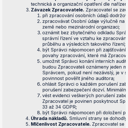
technická a organizační opatření dle nařízen
Závazek Zpracovatele.
Zpracovatel se zav
při zpracování osobních údajů dodržova
zpracovávat Osobní údaje výlučně na z
země nebo mezinárodní organizaci;
oznámit bez zbytečného odkladu Správc
správní řízení ve vztahu ke zpracován
průběhu a výsledcích takového řízení;
být Správci nápomocen při zajišťování
povahy zpracování, které má Zpracova
umožnit Správci konání interních audit
budou Zpracovateli oznámeny jeden měsí
Správcem, pokud není nezávislý, je v
povinnost pověřit jiného auditora;
ohlásit Správci o každém porušení zabe
porušení zabezpečení dozví. Minimální
vést evidenci veškerých porušení zabez
Zpracovatel je povinen poskytnout Spr
33 až 34 GDPR;
být Správci nápomocen při doložení pr
Úhrada nákladů.
Smluvní strany se dohodly
Mlčenlivost Zpracovatele.
Zpracovatel se 