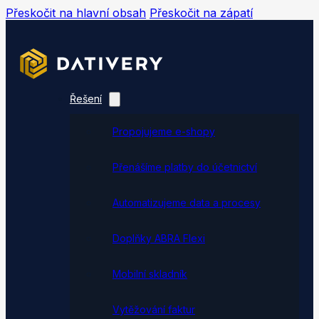
Přeskočit na hlavní obsah
Přeskočit na zápatí
Řešení
Propojujeme e-shopy
Přenášíme platby do účetnictví
Automatizujeme data a procesy
Doplňky ABRA Flexi
Mobilní skladník
Vytěžování faktur