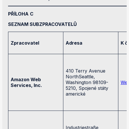
PŘÍLOHA
C
SEZNAM SUBZPRACOVATELŮ
Zpracovatel
Adresa
K č
410 Terry Avenue
NorthSeattle,
Amazon Web
Washington 98109-
Web
Services, Inc.
5210, Spojené státy
americké
Industriestraße