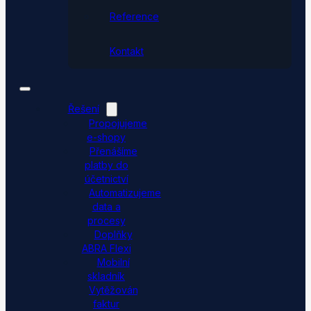
Reference
Kontakt
Řešení
Propojujeme
e-shopy
Přenášíme
platby do
účetnictví
Automatizujeme
data a
procesy
Doplňky
ABRA Flexi
Mobilní
skladník
Vytěžování
faktur