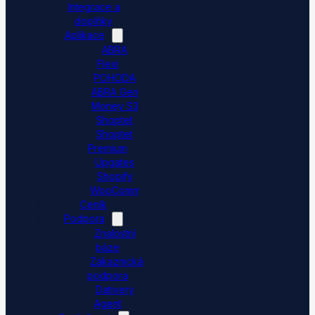
Integrace a
doplňky
Aplikace
ABRA
Flexi
POHODA
ABRA Gen
Money S3
Shoptet
Shoptet
Premium
Upgates
Shopify
WooCommerce
Ceník
Podpora
Znalostní
báze
Zákaznická
podpora
Dativery
Agent