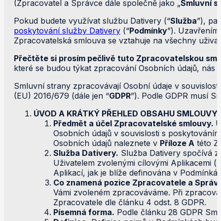
(Zpracovatel a Správce dále společně jako „
Smluvní s
Pokud budete využívat službu Dativery (“
Služba
”), pa
poskytování služby Dativery
(“
Podmínky
”). Uzavřením
Zpracovatelská smlouva se vztahuje na všechny uživatele
Přečtěte si prosím pečlivě tuto Zpracovatelskou sm
které se budou týkat zpracování Osobních údajů, nás 
Smluvní strany zpracovávají Osobní údaje v souvislos
(EU) 2016/679 (dále jen “
GDPR
”). Podle GDPR musí Sml
ÚVOD A KRÁTKÝ PŘEHLED OBSAHU SMLOUVY
Předmět a účel Zpracovatelské smlouvy.
U
Osobních údajů v souvislosti s poskytování
Osobních údajů naleznete v
Příloze A
této Z
Služba Dativery.
Služba Dativery spočívá ze
Uživatelem zvolenými cílovými Aplikacemi (r
Aplikací, jak je blíže definována v Podmínká
Co znamená pozice Zpracovatele a Správ
Vámi zvoleném zpracováváme. Při zpracování
Zpracovatele dle článku 4 odst. 8 GDPR.
Písemná forma.
Podle článku 28 GDPR Smluv