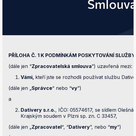
Smlouva 
PŘÍLOHA Č. 1 K PODMÍNKÁM POSKYTOVÁNÍ SLUŽBY
(dále jen “
Zpracovatelská smlouva
”) uzavřená mezi:
Vámi,
kteří jste se rozhodli používat službu Dative
(dále jen „
Správce
“ nebo “
vy
”)
a
Dativery s.r.o.
, IČO: 05574617, se sídlem Olešn
Krajským soudem v Plzni sp. zn. C 33457,
(dále jen „
Zpracovatel
“, “
Dativery
”, nebo “
my
”)