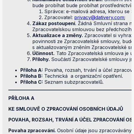
bude probíhat bude probíhat prostřednictví
Správce: e-mailová adresa, kterou se S
Zpracovatel:
privacy@dativery.com
;
Zákaz postoupení
. Žádná Smluvní strana ne
Zpracovatelskou smlouvou bez předchozího
Aktualizace a změny.
Zpracovatel si vyhra
povinnosti ze Zpracovatelské smlouvy, bude
s aktualizovaným zněním Zpracovatelské sml
Účinnost.
Tato Zpracovatelská smlouva je úč
Přílohy.
Součástí Zpracovatelské smlouvy jso
Příloha A:
Povaha, rozsah, trvání a účel zpracov
Příloha B:
Technická a organizační opatření.
Příloha C:
Seznam subzpracovatelů.
PŘÍLOHA A
KE SMLOUVĚ O ZPRACOVÁNÍ OSOBNÍCH ÚDAJŮ
POVAHA, ROZSAH, TRVÁNÍ A ÚČEL ZPRACOVÁNÍ O
Povaha zpracování.
Osobní údaje jsou zpracovávány 