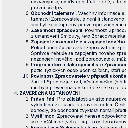
nezveřejní je, nepřístupní třetí osobě, a to 
právní předpis.
Obchodní tajemství.
Všechny informace a do
tajemství Zpracovatele, a není-li stanoveno
smí být zpřístupněny pouze oprávněnému 
Zákonnost zpracování.
Povinnosti Zpracova
z ustanovení Smlouvy, této Zpracovatelské sm
Zapojení zpracovatelé a zapojení nového 
Pokud bude Zpracovatel zapojovat jiné zpra
Správce nebude se zapojením nového zpracov
nezapojení nového (pod)zpracovatele, může
Programátoři a další specialisté Zpracova
pozici fyzických osob podnikajících, kteří p
Povinnost Zpracovatele v případě ukonče
žádost Správce je vrátí, včetně veškerých k
mu byla převedena veškerá běžně exportova
ZÁVĚREČNÁ USTANOVENÍ
Právní řád.
Pro záležitosti zvláště neuprave
vykládána v souladu s právním řádem České 
dohodly, že obchodní zvyklosti nemají předn
Vyšší moc.
Zpracovatel nenese odpovědnost 
jako vyšší moc (válka, nepokoje, terorismus, 
Komunikace Smluvních stran.
Smluvní stra