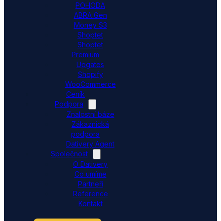
POHODA
ABRA Gen
Money S3
Shoptet
Shoptet
Premium
Upgates
Shopify
WooCommerce
Ceník
Podpora
Znalostní báze
Zákaznická
podpora
Dativery Agent
Společnost
O Dativery
Co umíme
Partneři
Reference
Kontakt