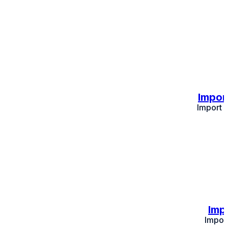
Impor
Import 
Imp
Impor