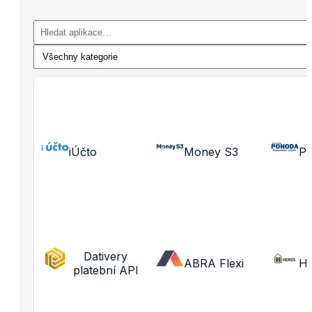
iÚčto
Money S3
P
Dativery
ABRA Flexi
H
platební API