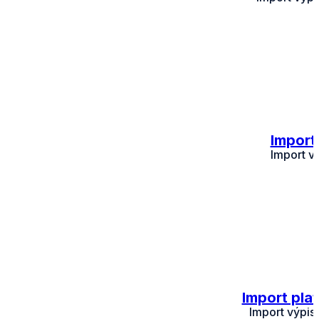
Import
Import v
Import pla
Import výpis