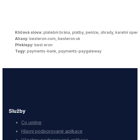
Klíčová slova:
platební brána, platby, peníze, úhrady, karetní opera
Aliasy:
besteron.com, besteron.sk
Překlepy:
best eron
Tagy:
payments-bank, payments-paygateway
Služby
Co umíme
Hlavní podporované aplikace
Všechny podporované aplikace