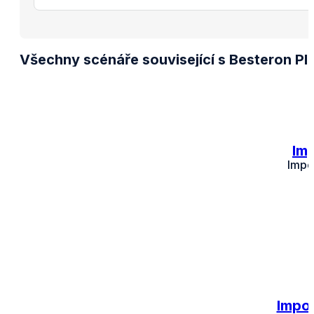
Všechny scénáře související s Besteron Pl
Imp
Impo
Impor