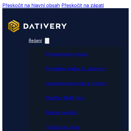
Přeskočit na hlavní obsah
Přeskočit na zápatí
Řešení
Propojujeme e-shopy
Přenášíme platby do účetnictví
Automatizujeme data a procesy
Doplňky ABRA Flexi
Mobilní skladník
Vytěžování faktur