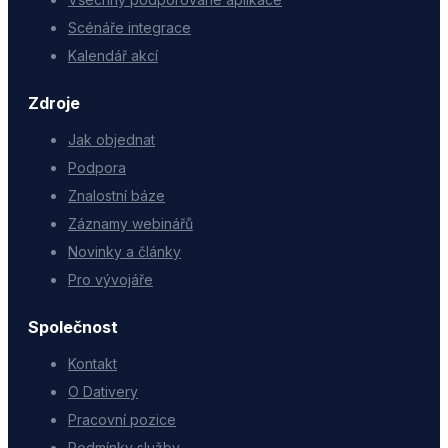
Scénáře integrace
Kalendář akcí
Zdroje
Jak objednat
Podpora
Znalostní báze
Záznamy webinářů
Novinky a články
Pro vývojáře
Společnost
Kontakt
O Dativery
Pracovní pozice
Podmínky služby