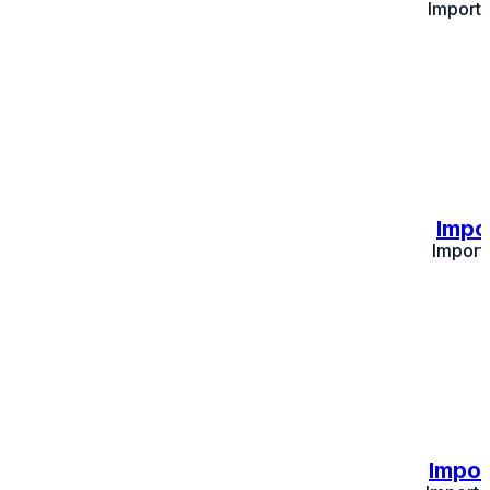
Import 
Impo
Import
Impor