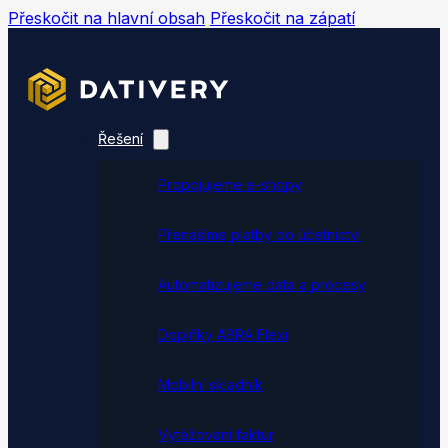
Přeskočit na hlavní obsah
Přeskočit na zápatí
Řešení
Propojujeme e-shopy
Přenášíme platby do účetnictví
Automatizujeme data a procesy
Doplňky ABRA Flexi
Mobilní skladník
Vytěžování faktur