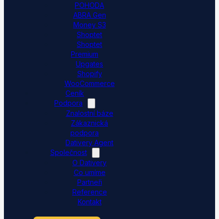
POHODA
ABRA Gen
Money S3
Shoptet
Shoptet
Premium
Upgates
Shopify
WooCommerce
Ceník
Podpora
Znalostní báze
Zákaznická
podpora
Dativery Agent
Společnost
O Dativery
Co umíme
Partneři
Reference
Kontakt