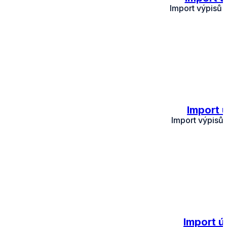
Import výpisů 
Import 
Import výpisů
Import ú