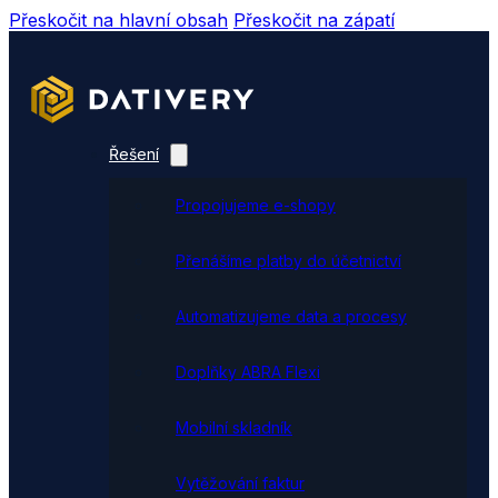
Přeskočit na hlavní obsah
Přeskočit na zápatí
Řešení
Propojujeme e-shopy
Přenášíme platby do účetnictví
Automatizujeme data a procesy
Doplňky ABRA Flexi
Mobilní skladník
Vytěžování faktur