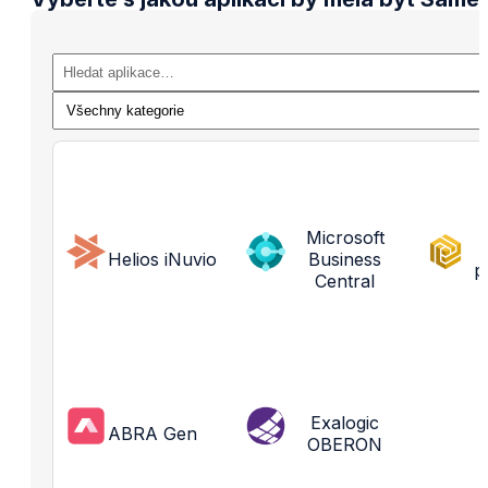
Microsoft
Helios iNuvio
Business
p
Central
Exalogic
ABRA Gen
OBERON