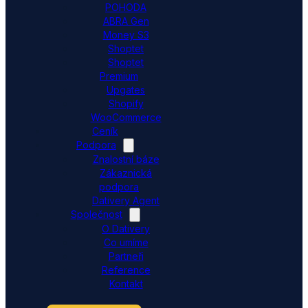
POHODA
ABRA Gen
Money S3
Shoptet
Shoptet
Premium
Upgates
Shopify
WooCommerce
Ceník
Podpora
Znalostní báze
Zákaznická
podpora
Dativery Agent
Společnost
O Dativery
Co umíme
Partneři
Reference
Kontakt