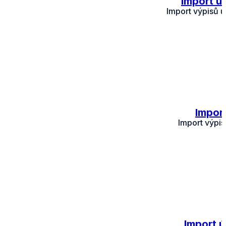
Import ú
Import výpisů 
Impor
Import výpis
Import 