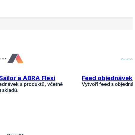
Sailor a ABRA Flexi
Feed objednávek C
ednávek a produktů, včetně
Vytvoří feed s objedn
u skladů.