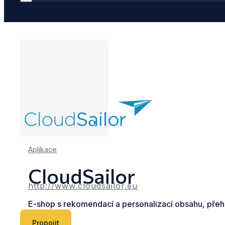
Aplikace
CloudSailor
http://www.cloudsailor.eu
E-shop s rekomendací a personalizací obsahu, přehl
Propojit