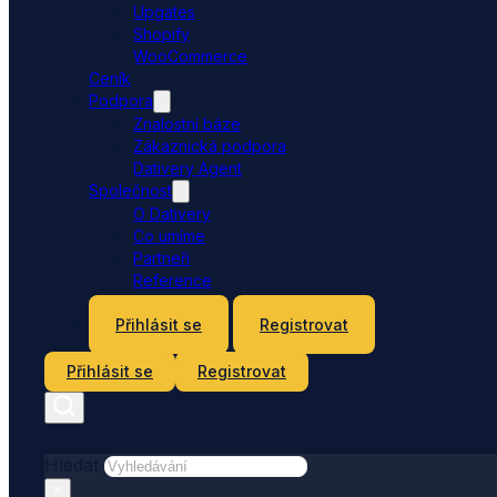
Upgates
Shopify
WooCommerce
Ceník
Podpora
Znalostní báze
Zákaznická podpora
Dativery Agent
Společnost
O Dativery
Co umíme
Partneři
Reference
Kontakt
Přihlásit se
Registrovat
Přihlásit se
Registrovat
Hledat
×