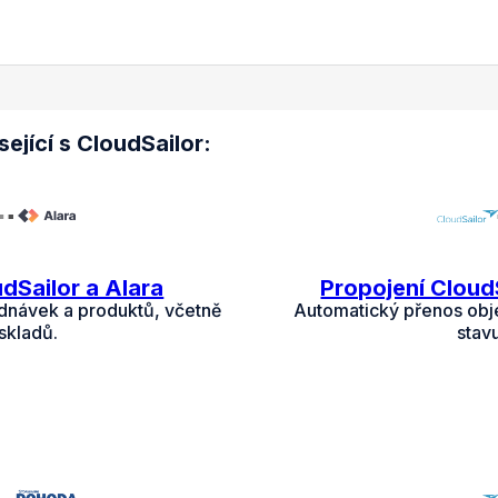
jící s CloudSailor:
dSailor a Alara
Propojení Cloud
dnávek a produktů, včetně
Automatický přenos obj
skladů.
stav