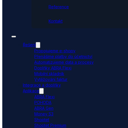
Reference
Kontakt
Řešení
Propojujeme e-shopy
Přenášíme platby do účetnictví
Automatizujeme data a procesy
Doplňky ABRA Flexi
Mobilní skladník
Vytěžování faktur
Integrace a doplňky
Aplikace
ABRA Flexi
POHODA
ABRA Gen
Money S3
Shoptet
Shoptet Premium