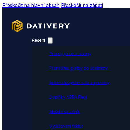
Přeskočit na hlavní obsah
Přeskočit na zápatí
Řešení
Propojujeme e-shopy
Přenášíme platby do účetnictví
Automatizujeme data a procesy
Doplňky ABRA Flexi
Mobilní skladník
Vytěžování faktur