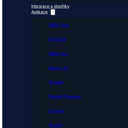
Integrace a doplňky
Aplikace
ABRA Flexi
POHODA
ABRA Gen
Money S3
Shoptet
Shoptet Premium
Upgates
Shopify