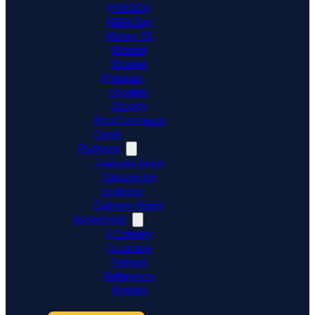
POHODA
ABRA Gen
Money S3
Shoptet
Shoptet
Premium
Upgates
Shopify
WooCommerce
Ceník
Podpora
Znalostní báze
Zákaznická
podpora
Dativery Agent
Společnost
O Dativery
Co umíme
Partneři
Reference
Kontakt