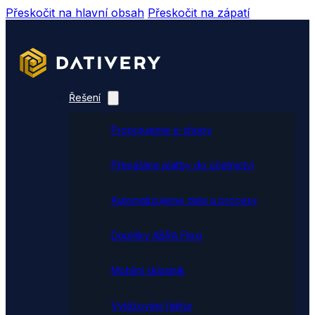
Přeskočit na hlavní obsah
Přeskočit na zápatí
Řešení
Propojujeme e-shopy
Přenášíme platby do účetnictví
Automatizujeme data a procesy
Doplňky ABRA Flexi
Mobilní skladník
Vytěžování faktur