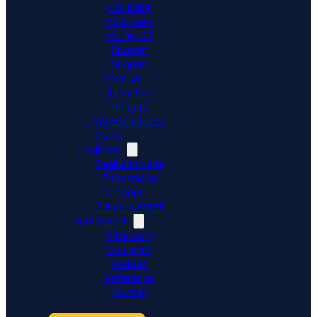
POHODA
ABRA Gen
Money S3
Shoptet
Shoptet
Premium
Upgates
Shopify
WooCommerce
Ceník
Podpora
Znalostní báze
Zákaznická
podpora
Dativery Agent
Společnost
O Dativery
Co umíme
Partneři
Reference
Kontakt