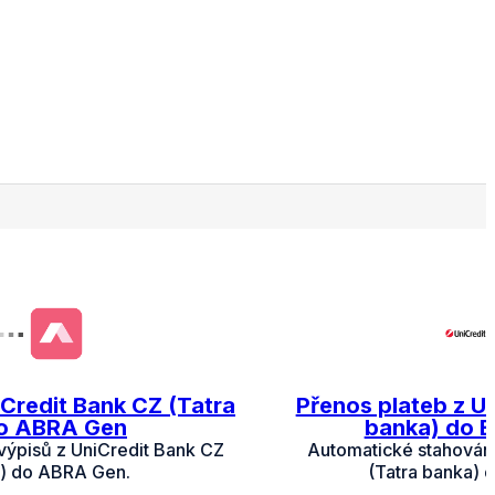
iCredit Bank CZ (Tatra
Přenos plateb z U
do ABRA Gen
banka) do 
výpisů z UniCredit Bank CZ
Automatické stahování
a) do ABRA Gen.
(Tatra banka)