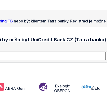
king TB
nebo být klientem Tatra banky. Registraci je možné 
í by měla být UniCredit Bank CZ (Tatra banka)
Exalogic
ABRA Gen
iÚčto
OBERON