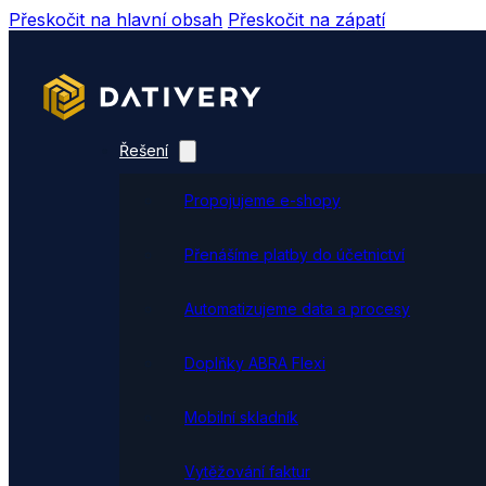
Přeskočit na hlavní obsah
Přeskočit na zápatí
Řešení
Propojujeme e-shopy
Přenášíme platby do účetnictví
Automatizujeme data a procesy
Doplňky ABRA Flexi
Mobilní skladník
Vytěžování faktur