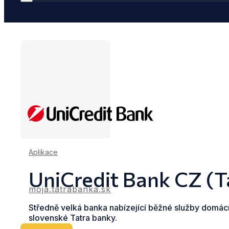
Aplikace
UniCredit Bank CZ (T
moja.tatrabanka.sk
Středně velká banka nabízející běžné služby domác
slovenské Tatra banky.