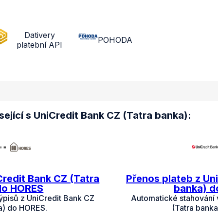
Dativery
POHODA
platební API
ející s UniCredit Bank CZ (Tatra banka):
Credit Bank CZ (Tatra
Přenos plateb z Un
do HORES
banka) 
ýpisů z UniCredit Bank CZ
Automatické stahování 
a) do HORES.
(Tatra bank