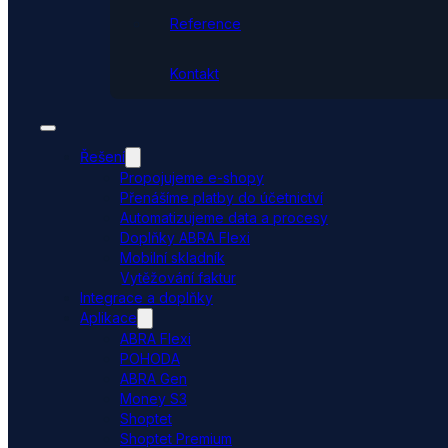
Reference
Kontakt
Řešení
Propojujeme e-shopy
Přenášíme platby do účetnictví
Automatizujeme data a procesy
Doplňky ABRA Flexi
Mobilní skladník
Vytěžování faktur
Integrace a doplňky
Aplikace
ABRA Flexi
POHODA
ABRA Gen
Money S3
Shoptet
Shoptet Premium