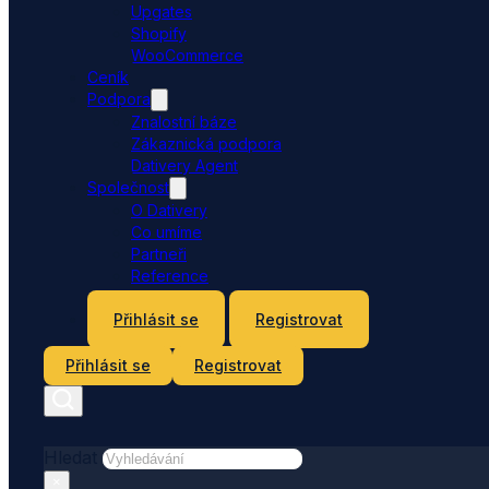
Upgates
Shopify
WooCommerce
Ceník
Podpora
Znalostní báze
Zákaznická podpora
Dativery Agent
Společnost
O Dativery
Co umíme
Partneři
Reference
Kontakt
Přihlásit se
Registrovat
Přihlásit se
Registrovat
Hledat
×