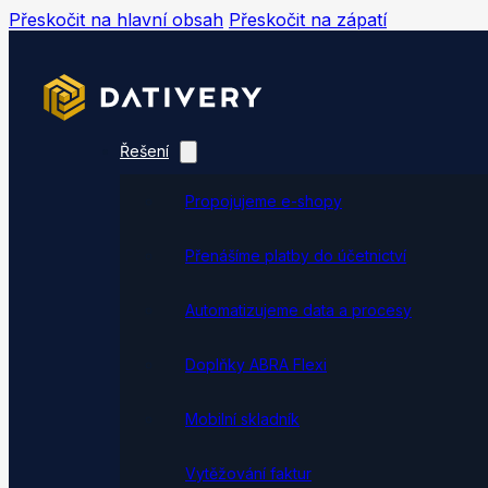
Přeskočit na hlavní obsah
Přeskočit na zápatí
Řešení
Propojujeme e-shopy
Přenášíme platby do účetnictví
Automatizujeme data a procesy
Doplňky ABRA Flexi
Mobilní skladník
Vytěžování faktur