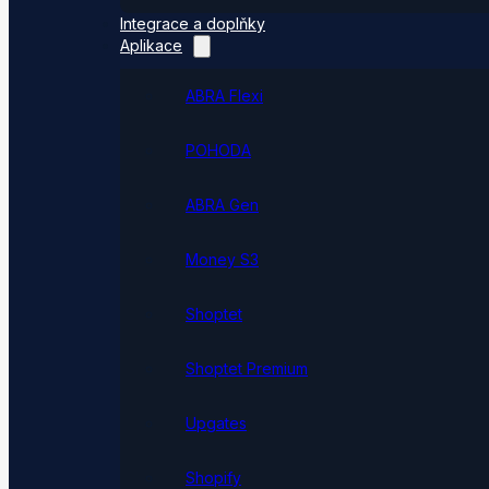
Integrace a doplňky
Aplikace
ABRA Flexi
POHODA
ABRA Gen
Money S3
Shoptet
Shoptet Premium
Upgates
Shopify