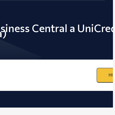
siness Central a UniCred
a)
Hle