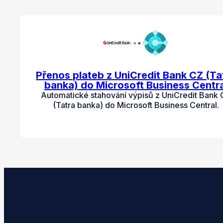
Přenos plateb z UniCredit Bank CZ (Ta
banka) do Microsoft Business Centra
Automatické stahování výpisů z UniCredit Bank
(Tatra banka) do Microsoft Business Central.