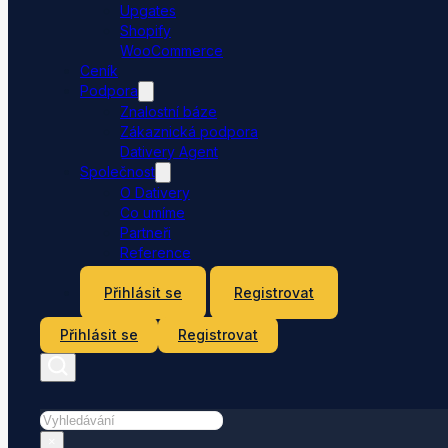
Upgates
Shopify
WooCommerce
Ceník
Podpora
Znalostní báze
Zákaznická podpora
Dativery Agent
Společnost
O Dativery
Co umíme
Partneři
Reference
Kontakt
Přihlásit se
Registrovat
Přihlásit se
Registrovat
Hledat
×