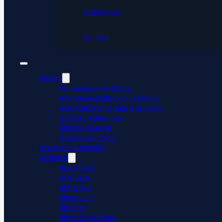
Reference
Kontakt
Řešení
Propojujeme e-shopy
Přenášíme platby do účetnictví
Automatizujeme data a procesy
Doplňky ABRA Flexi
Mobilní skladník
Vytěžování faktur
Integrace a doplňky
Aplikace
ABRA Flexi
POHODA
ABRA Gen
Money S3
Shoptet
Shoptet Premium