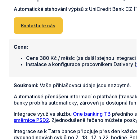
Automatické stahování výpisů z UniCredit Bank CZ (Ta
Kontaktujte nás
Cena:
Cena 380 Kč / měsíc (za další stejnou integraci 
Instalace a konfigurace pracovníkem Dativery (
v
Soukromí:
Vaše přihlašovací údaje jsou nezbytné.
Automatické přenášení informací o platbách (transakc
banky probíhá automaticky, zároveň je dostupná funkc
Integrace využívá službu
One banking TB
předního s
směrnice PSD2
. Zjednodušeně řečeno můžete poskyt
Integrace se k Tatra bance připojuje přes den každou 
dvouhodinových cyklů po 7., 13., 17. a 22. hodině. Po