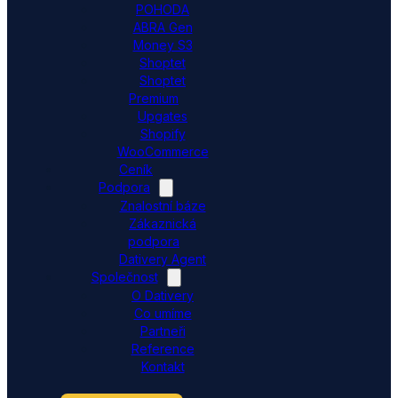
POHODA
ABRA Gen
Money S3
Shoptet
Shoptet
Premium
Upgates
Shopify
WooCommerce
Ceník
Podpora
Znalostní báze
Zákaznická
podpora
Dativery Agent
Společnost
O Dativery
Co umíme
Partneři
Reference
Kontakt