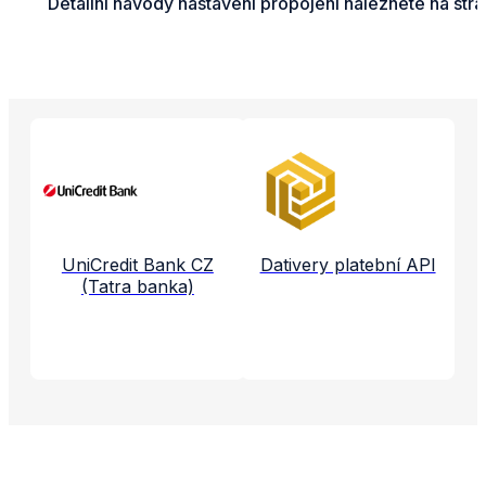
Detailní návody nastavení propojení naleznete na str
Propojené aplikace a služby
UniCredit Bank CZ
Dativery platební API
(Tatra banka)