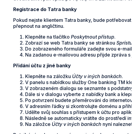
Registrace do Tatra banky
Pokud nejste klientem Tatra banky, bude potřebovat s
přepnout na angličtinu.
Klepněte na tlačítko
Poskytnout přístup
.
Zobrazí se web Tatra banky se stránkou
Sprístu
Do zobrazeného formuláře zadejte svou e-mailo
Na zadanou e-mailovou adresu přijde zpráva s 
Přidání účtu z jiné banky
Klepněte na záložku
Účty v iných bankách
.
V panelu s nabídkou služby One banking TM klep
V zobrazeném dialogu se seznamte s podstatným
Dále si v dialogu vyberte z nabídky bank a klepn
Po potvrzení budete přeměrováni do internetov
V adresním řádky si zkontrolujte doménu a přihl
Udělte svůj souhlas s přístupem k účtu pro aplik
Následně se automaticky vrátíte do prostředí in
Na záložce
Účty v iných bankách
nyní naleznete