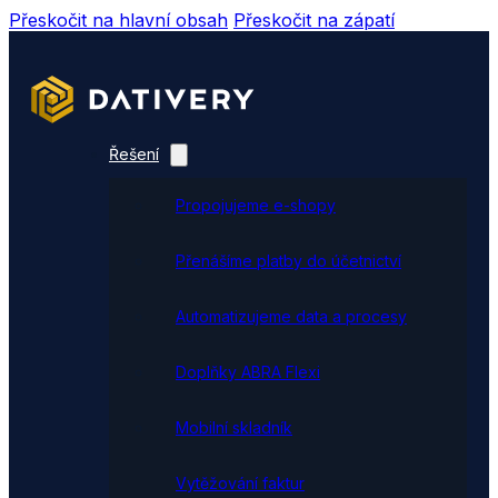
Přeskočit na hlavní obsah
Přeskočit na zápatí
Řešení
Propojujeme e-shopy
Přenášíme platby do účetnictví
Automatizujeme data a procesy
Doplňky ABRA Flexi
Mobilní skladník
Vytěžování faktur