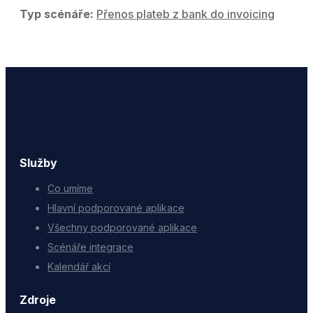
Typ scénáře:
Přenos plateb z bank do invoicing
Služby
Co umíme
Hlavní podporované aplikace
Všechny podporované aplikace
Scénáře integrace
Kalendář akcí
Zdroje