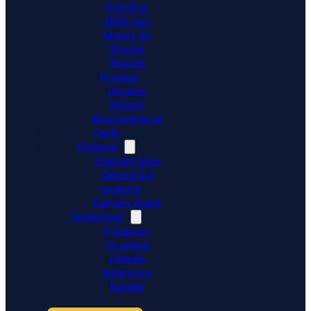
POHODA
ABRA Gen
Money S3
Shoptet
Shoptet
Premium
Upgates
Shopify
WooCommerce
Ceník
Podpora
Znalostní báze
Zákaznická
podpora
Dativery Agent
Společnost
O Dativery
Co umíme
Partneři
Reference
Kontakt