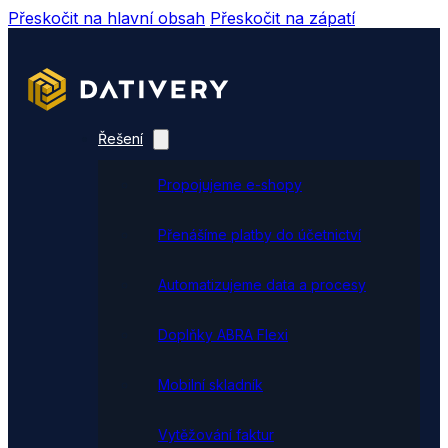
Přeskočit na hlavní obsah
Přeskočit na zápatí
Řešení
Propojujeme e-shopy
Přenášíme platby do účetnictví
Automatizujeme data a procesy
Doplňky ABRA Flexi
Mobilní skladník
Vytěžování faktur