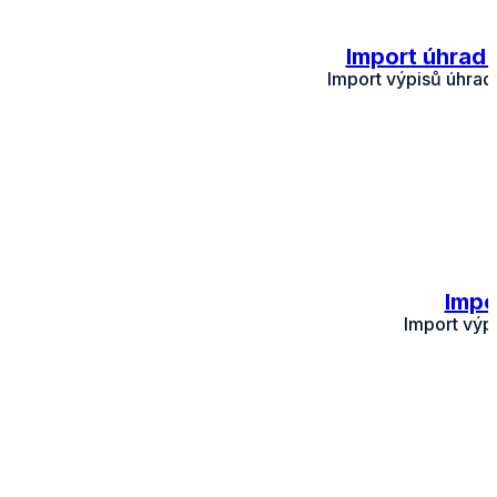
Import úhrad 
Import výpisů úhrad
Impo
Import výp