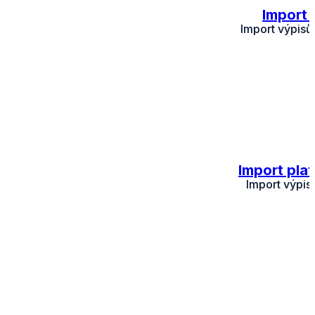
Import 
Import výpisů
Import pla
Import výpis