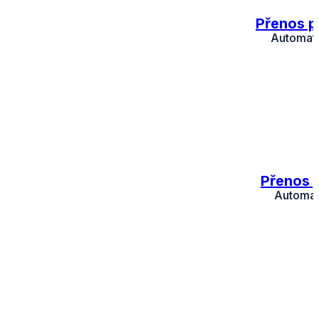
Přenos p
Automati
Přenos p
Automati