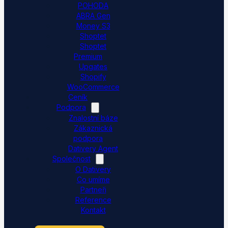
POHODA
ABRA Gen
Money S3
Shoptet
Shoptet
Premium
Upgates
Shopify
WooCommerce
Ceník
Podpora
Znalostní báze
Zákaznická
podpora
Dativery Agent
Společnost
O Dativery
Co umíme
Partneři
Reference
Kontakt