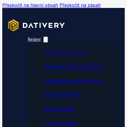
Přeskočit na hlavní obsah
Přeskočit na zápatí
Řešení
Propojujeme e-shopy
Přenášíme platby do účetnictví
Automatizujeme data a procesy
Doplňky ABRA Flexi
Mobilní skladník
Vytěžování faktur