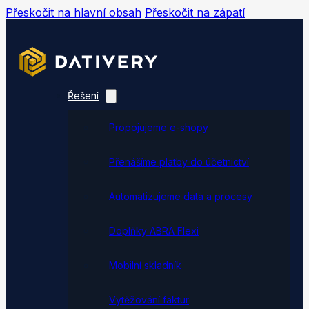
Přeskočit na hlavní obsah
Přeskočit na zápatí
Řešení
Propojujeme e-shopy
Přenášíme platby do účetnictví
Automatizujeme data a procesy
Doplňky ABRA Flexi
Mobilní skladník
Vytěžování faktur