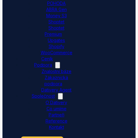
POHODA
ABRA Gen
Money S3
Shoptet
Shoptet
Premium
Upgates
Shopify
WooCommerce
Ceník
Podpora
Znalostní báze
Zákaznická
podpora
Dativery Agent
Společnost
O Dativery
Co umíme
Partneři
Reference
Kontakt