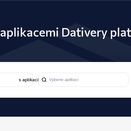
 aplikacemi Dativery pla
s aplikací