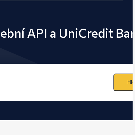
tební API a UniCredit Ba
Hle