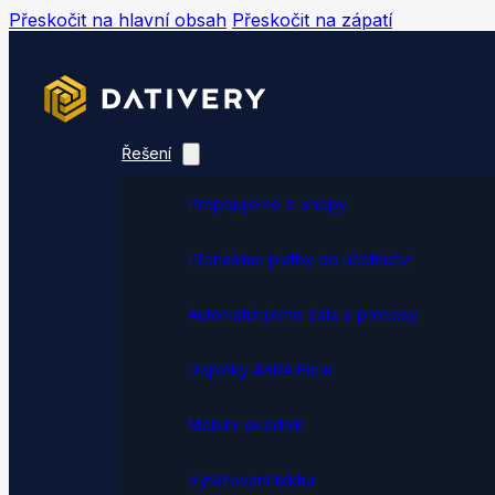
Přeskočit na hlavní obsah
Přeskočit na zápatí
Řešení
Propojujeme e-shopy
Přenášíme platby do účetnictví
Automatizujeme data a procesy
Doplňky ABRA Flexi
Mobilní skladník
Vytěžování faktur