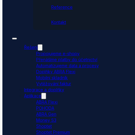
Reference
Kontakt
Řešení
Propojujeme e-shopy
Přenášíme platby do účetnictví
Automatizujeme data a procesy
Doplňky ABRA Flexi
Mobilní skladník
Vytěžování faktur
Integrace a doplňky
Aplikace
ABRA Flexi
POHODA
ABRA Gen
Money S3
Shoptet
Shoptet Premium