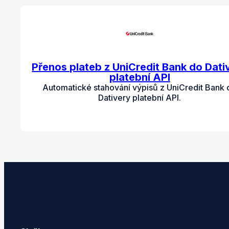
Přenos plateb z UniCredit Bank do Dati
platební API
Automatické stahování výpisů z UniCredit Bank 
Dativery platební API.