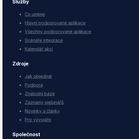
Služby
Co umíme
Hlavní podporované aplikace
Všechny podporované aplikace
Scénáře integrace
Kalendář akcí
Zdroje
Jak objednat
Podpora
Znalostní báze
Záznamy webinářů
Novinky a články
Pro vývojáře
Společnost