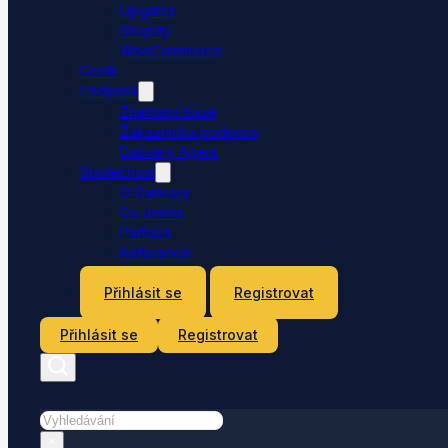
Upgates
Shopify
WooCommerce
Ceník
Podpora
Znalostní báze
Zákaznická podpora
Dativery Agent
Společnost
O Dativery
Co umíme
Partneři
Reference
Kontakt
Přihlásit se
Registrovat
Přihlásit se
Registrovat
Hledat
×