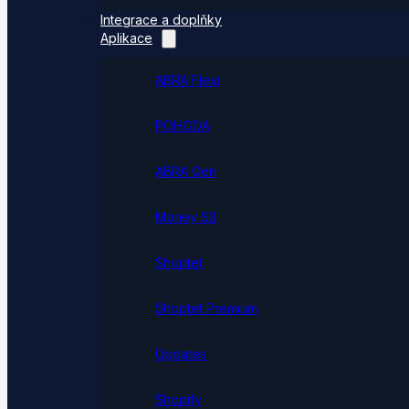
Integrace a doplňky
Aplikace
ABRA Flexi
POHODA
ABRA Gen
Money S3
Shoptet
Shoptet Premium
Upgates
Shopify