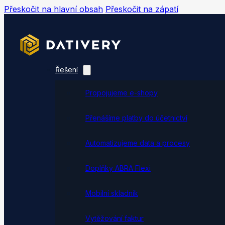
Přeskočit na hlavní obsah
Přeskočit na zápatí
Řešení
Propojujeme e-shopy
Přenášíme platby do účetnictví
Automatizujeme data a procesy
Doplňky ABRA Flexi
Mobilní skladník
Vytěžování faktur