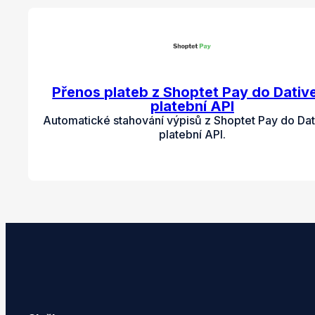
Přenos plateb z Shoptet Pay do Dativ
platební API
Automatické stahování výpisů z Shoptet Pay do Dat
platební API.