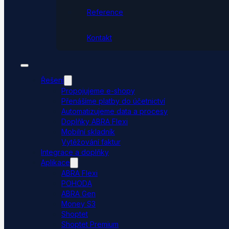
Reference
Kontakt
Řešení
Propojujeme e-shopy
Přenášíme platby do účetnictví
Automatizujeme data a procesy
Doplňky ABRA Flexi
Mobilní skladník
Vytěžování faktur
Integrace a doplňky
Aplikace
ABRA Flexi
POHODA
ABRA Gen
Money S3
Shoptet
Shoptet Premium