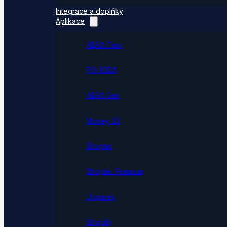
Integrace a doplňky
Aplikace
ABRA Flexi
POHODA
ABRA Gen
Money S3
Shoptet
Shoptet Premium
Upgates
Shopify