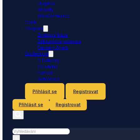
Upgates
Shopify
WooCommerce
Ceník
Podpora
Znalostní báze
Zákaznická podpora
Dativery Agent
Společnost
O Dativery
Co umíme
Partneři
Reference
Kontakt
Přihlásit se
Registrovat
Přihlásit se
Registrovat
Hledat
×