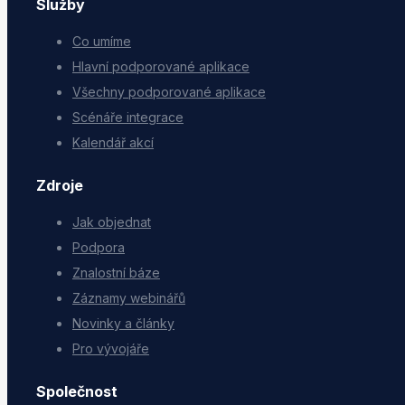
Služby
Co umíme
Hlavní podporované aplikace
Všechny podporované aplikace
Scénáře integrace
Kalendář akcí
Zdroje
Jak objednat
Podpora
Znalostní báze
Záznamy webinářů
Novinky a články
Pro vývojáře
Společnost