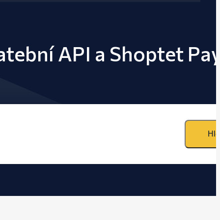
latební API a Shoptet Pa
Hle