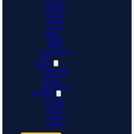
POHODA
ABRA Gen
Money S3
Shoptet
Shoptet
Premium
Upgates
Shopify
WooCommerce
Ceník
Podpora
Znalostní báze
Zákaznická
podpora
Dativery Agent
Společnost
O Dativery
Co umíme
Partneři
Reference
Kontakt