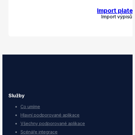
Import plate
Import výpisů 
Služby
Co umíme
Hlavní podporované aplikace
Všechny podporované aplikace
Scénáře integrace