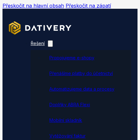
Přeskočit na hlavní obsah
Přeskočit na zápatí
Řešení
Propojujeme e-shopy
Přenášíme platby do účetnictví
Automatizujeme data a procesy
Doplňky ABRA Flexi
Mobilní skladník
Vytěžování faktur