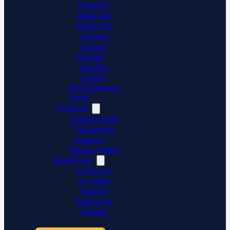
POHODA
ABRA Gen
Money S3
Shoptet
Shoptet
Premium
Upgates
Shopify
WooCommerce
Ceník
Podpora
Znalostní báze
Zákaznická
podpora
Dativery Agent
Společnost
O Dativery
Co umíme
Partneři
Reference
Kontakt