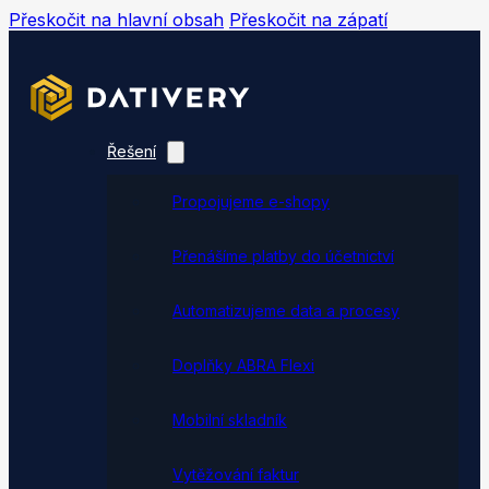
Přeskočit na hlavní obsah
Přeskočit na zápatí
Řešení
Propojujeme e-shopy
Přenášíme platby do účetnictví
Automatizujeme data a procesy
Doplňky ABRA Flexi
Mobilní skladník
Vytěžování faktur