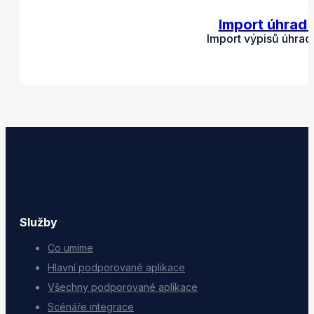
Import úhrad 
Import výpisů úhrad
Služby
Co umíme
Hlavní podporované aplikace
Všechny podporované aplikace
Scénáře integrace