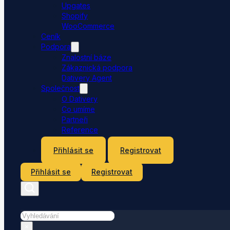
Upgates
Shopify
WooCommerce
Ceník
Podpora
Znalostní báze
Zákaznická podpora
Dativery Agent
Společnost
O Dativery
Co umíme
Partneři
Reference
Kontakt
Přihlásit se
Registrovat
Přihlásit se
Registrovat
Hledat
×