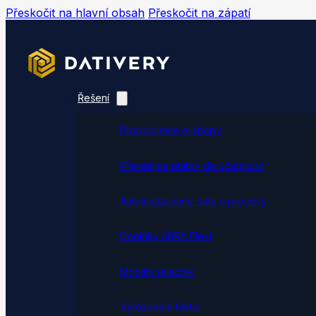
Přeskočit na hlavní obsah
Přeskočit na zápatí
Řešení
Propojujeme e-shopy
Přenášíme platby do účetnictví
Automatizujeme data a procesy
Doplňky ABRA Flexi
Mobilní skladník
Vytěžování faktur