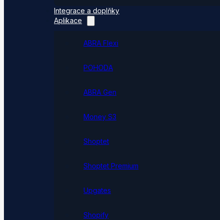
Integrace a doplňky
Aplikace
ABRA Flexi
POHODA
ABRA Gen
Money S3
Shoptet
Shoptet Premium
Upgates
Shopify