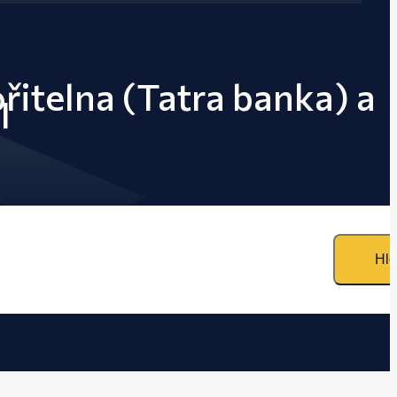
řitelna (Tatra banka) a
I
Hle