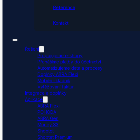
Reference
Kontakt
Řešení
Propojujeme e-shopy
Přenášíme platby do účetnictví
Automatizujeme data a procesy
Doplňky ABRA Flexi
Mobilní skladník
Vytěžování faktur
Integrace a doplňky
Aplikace
ABRA Flexi
POHODA
ABRA Gen
Money S3
Shoptet
Shoptet Premium