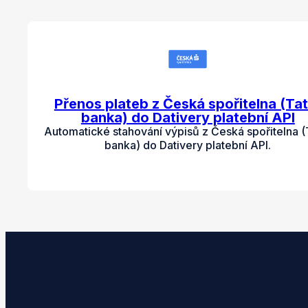
Přenos plateb z Česká spořitelna (Tat
banka) do Dativery platební API
Automatické stahování výpisů z Česká spořitelna (
banka) do Dativery platební API.