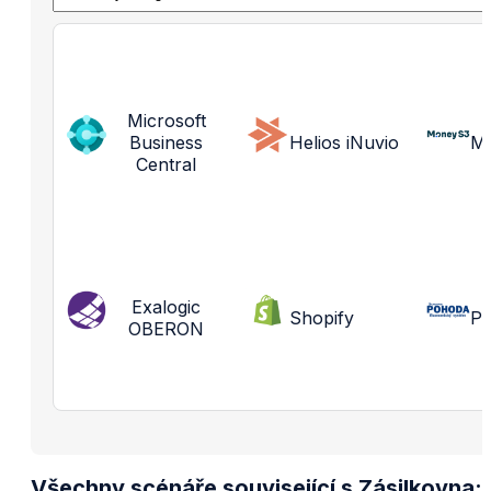
Microsoft
Business
Helios iNuvio
M
Central
Exalogic
Shopify
P
OBERON
Všechny scénáře související s Zásilkovna: