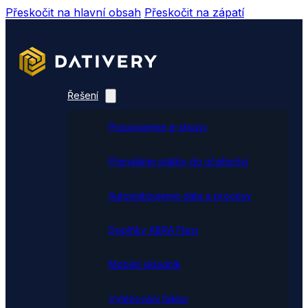
Přeskočit na hlavní obsah
Přeskočit na zápatí
Řešení
Propojujeme e-shopy
Přenášíme platby do účetnictví
Automatizujeme data a procesy
Doplňky ABRA Flexi
Mobilní skladník
Vytěžování faktur