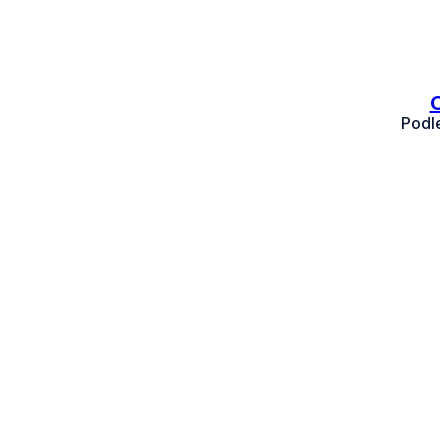
O
Podle