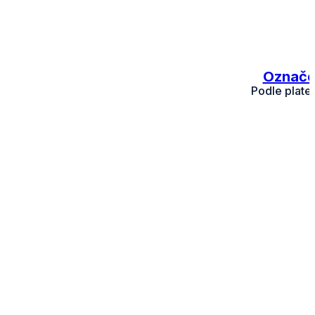
Označen
Podle plate