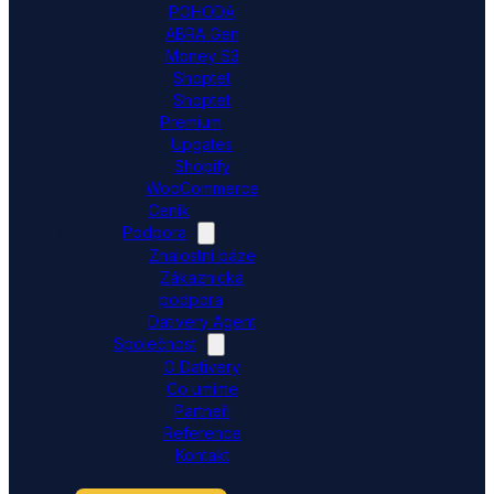
POHODA
ABRA Gen
Money S3
Shoptet
Shoptet
Premium
Upgates
Shopify
WooCommerce
Ceník
Podpora
Znalostní báze
Zákaznická
podpora
Dativery Agent
Společnost
O Dativery
Co umíme
Partneři
Reference
Kontakt