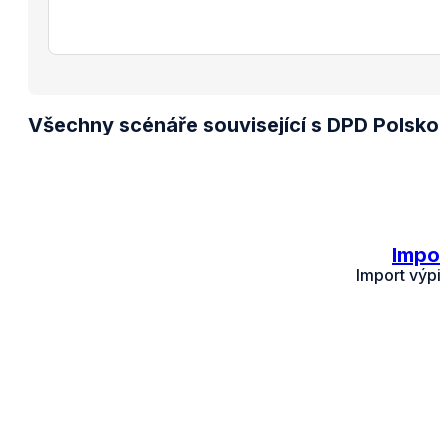
Všechny scénáře související s DPD Polsko 
Impor
Import výpis