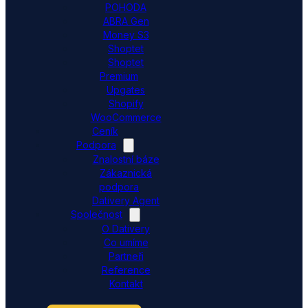
POHODA
ABRA Gen
Money S3
Shoptet
Shoptet
Premium
Upgates
Shopify
WooCommerce
Ceník
Podpora
Znalostní báze
Zákaznická
podpora
Dativery Agent
Společnost
O Dativery
Co umíme
Partneři
Reference
Kontakt