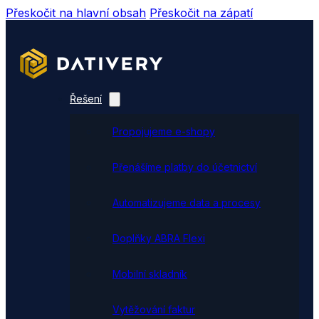
Přeskočit na hlavní obsah
Přeskočit na zápatí
Řešení
Propojujeme e-shopy
Přenášíme platby do účetnictví
Automatizujeme data a procesy
Doplňky ABRA Flexi
Mobilní skladník
Vytěžování faktur