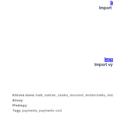
I
Import v
Impo
Import výp
Klíčová slova:
balík, balíček, zásilka, doručení, dodání balíku, dob
Aliasy:
Překlepy:
Tagy:
payments, payments-cod