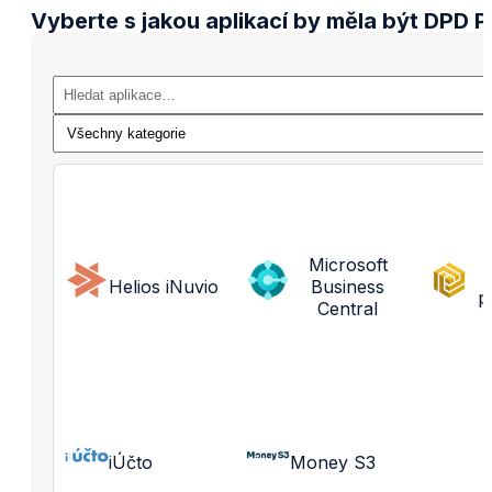
Vyberte s jakou aplikací by měla být DPD 
Microsoft
Helios iNuvio
Business
p
Central
iÚčto
Money S3