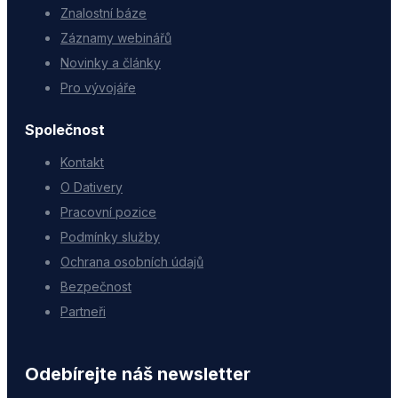
Znalostní báze
Záznamy webinářů
Novinky a články
Pro vývojáře
Společnost
Kontakt
O Dativery
Pracovní pozice
Podmínky služby
Ochrana osobních údajů
Bezpečnost
Partneři
Odebírejte náš newsletter