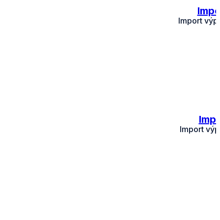
Impo
Import výpi
Impo
Import výp