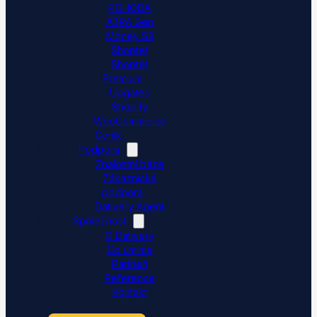
POHODA
ABRA Gen
Money S3
Shoptet
Shoptet
Premium
Upgates
Shopify
WooCommerce
Ceník
Podpora
Znalostní báze
Zákaznická
podpora
Dativery Agent
Společnost
O Dativery
Co umíme
Partneři
Reference
Kontakt