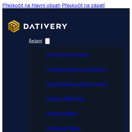
Přeskočit na hlavní obsah
Přeskočit na zápatí
Řešení
Propojujeme e-shopy
Přenášíme platby do účetnictví
Automatizujeme data a procesy
Doplňky ABRA Flexi
Mobilní skladník
Vytěžování faktur