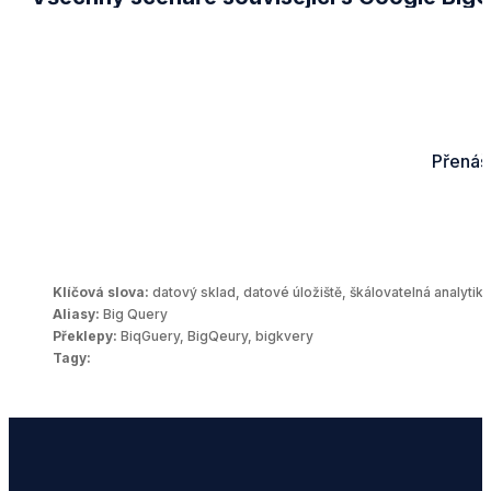
Přenáš
Klíčová slova:
datový sklad, datové úložiště, škálovatelná analytika
Aliasy:
Big Query
Překlepy:
BiqGuery, BigQeury, bigkvery
Tagy: