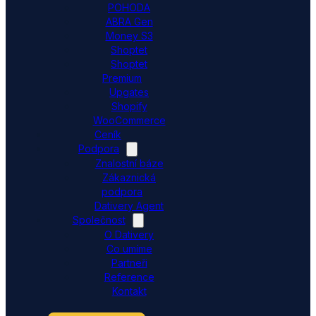
POHODA
ABRA Gen
Money S3
Shoptet
Shoptet
Premium
Upgates
Shopify
WooCommerce
Ceník
Podpora
Znalostní báze
Zákaznická
podpora
Dativery Agent
Společnost
O Dativery
Co umíme
Partneři
Reference
Kontakt