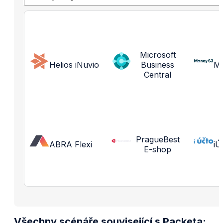
Microsoft
Helios iNuvio
Business
M
Central
PragueBest
ABRA Flexi
iÚ
E-shop
Všechny scénáře související s Packeta: