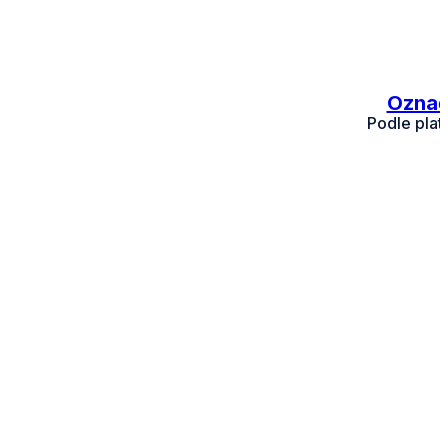
Označ
Podle plat