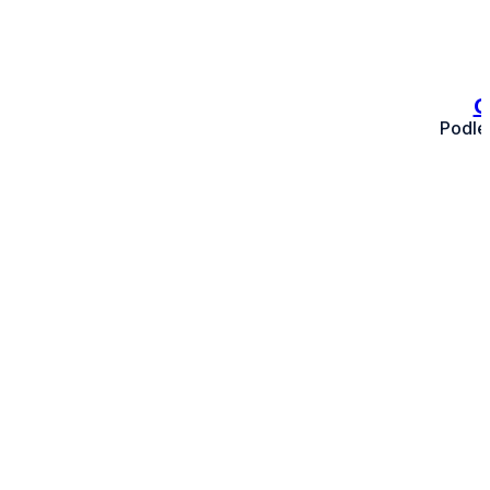
O
Podle