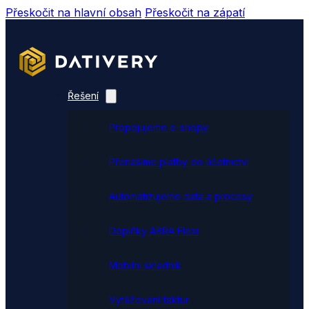
Přeskočit na hlavní obsah
Přeskočit na zápatí
Řešení
Propojujeme e-shopy
Přenášíme platby do účetnictví
Automatizujeme data a procesy
Doplňky ABRA Flexi
Mobilní skladník
Vytěžování faktur