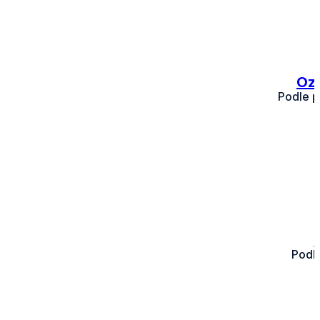
Ozn
Podle p
Podl