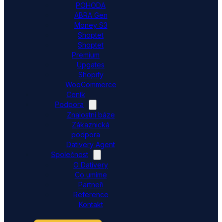
POHODA
ABRA Gen
Money S3
Shoptet
Shoptet
Premium
Upgates
Shopify
WooCommerce
Ceník
Podpora
Znalostní báze
Zákaznická
podpora
Dativery Agent
Společnost
O Dativery
Co umíme
Partneři
Reference
Kontakt