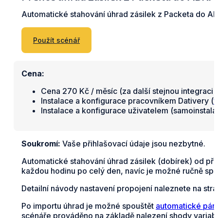
Automatické stahování úhrad zásilek z Packeta do AB
Použít scénář
Cena:
Cena 270 Kč / měsíc (za další stejnou integraci 
Instalace a konfigurace pracovníkem Dativery (
v
Instalace a konfigurace uživatelem (samoinstal
Soukromí:
Vaše přihlašovací údaje jsou nezbytné.
Automatické stahování úhrad zásilek (dobírek) od př
každou hodinu po celý den, navíc je možné ručně spust
Detailní návody nastavení propojení naleznete na str
Po importu úhrad je možné spouštět
automatické páro
scénáře prováděno na základě nalezení shody variabil