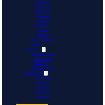
POHODA
ABRA Gen
Money S3
Shoptet
Shoptet
Premium
Upgates
Shopify
WooCommerce
Ceník
Podpora
Znalostní báze
Zákaznická
podpora
Dativery Agent
Společnost
O Dativery
Co umíme
Partneři
Reference
Kontakt