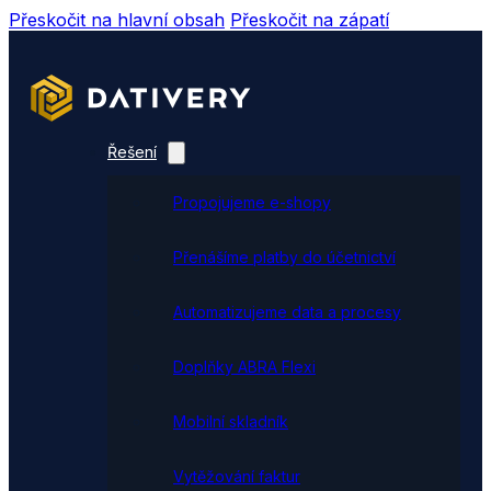
Přeskočit na hlavní obsah
Přeskočit na zápatí
Řešení
Propojujeme e-shopy
Přenášíme platby do účetnictví
Automatizujeme data a procesy
Doplňky ABRA Flexi
Mobilní skladník
Vytěžování faktur