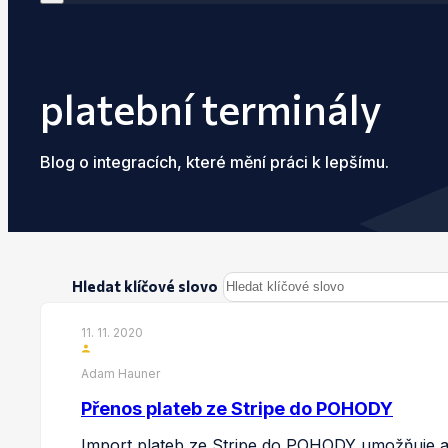
platební terminály
Blog o integracích, které mění práci k lepšímu.
Hledat klíčové slovo
11. 11. 2020
Adam Hauner
Přenos plateb ze Stripe do POHODY
Import plateb ze Stripe do POHODY umožňuje au