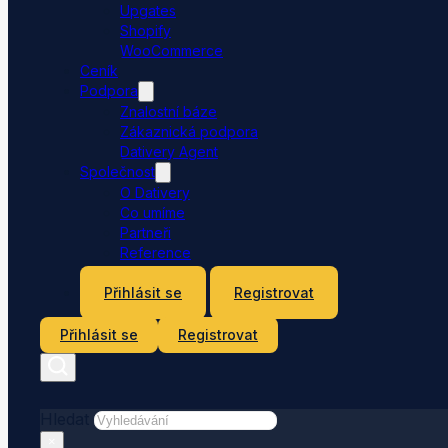
Upgates
Shopify
WooCommerce
Ceník
Podpora
Znalostní báze
Zákaznická podpora
Dativery Agent
Společnost
O Dativery
Co umíme
Partneři
Reference
Kontakt
Přihlásit se
Registrovat
Přihlásit se
Registrovat
Hledat
×