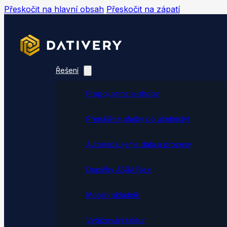
Přeskočit na hlavní obsah
Přeskočit na zápatí
Řešení
Propojujeme e-shopy
Přenášíme platby do účetnictví
Automatizujeme data a procesy
Doplňky ABRA Flexi
Mobilní skladník
Vytěžování faktur