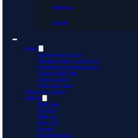
Reference
Kontakt
Řešení
Propojujeme e-shopy
Přenášíme platby do účetnictví
Automatizujeme data a procesy
Doplňky ABRA Flexi
Mobilní skladník
Vytěžování faktur
Integrace a doplňky
Aplikace
ABRA Flexi
POHODA
ABRA Gen
Money S3
Shoptet
Shoptet Premium