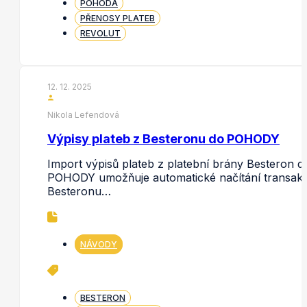
POHODA
PŘENOSY PLATEB
REVOLUT
12. 12. 2025
Nikola Lefendová
Výpisy plateb z Besteronu do POHODY
Import výpisů plateb z platební brány Besteron d
POHODY umožňuje automatické načítání transakc
Besteronu…
NÁVODY
BESTERON