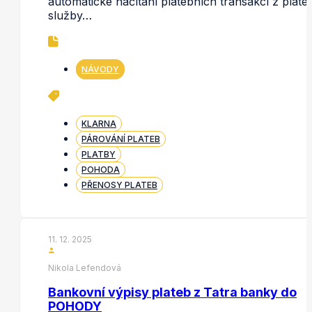
automatické načítání platebních transakcí z plate
služby…
NÁVODY
KLARNA
PÁROVÁNÍ PLATEB
PLATBY
POHODA
PŘENOSY PLATEB
11. 12. 2025
Nikola Lefendová
Bankovní výpisy plateb z Tatra banky do
POHODY