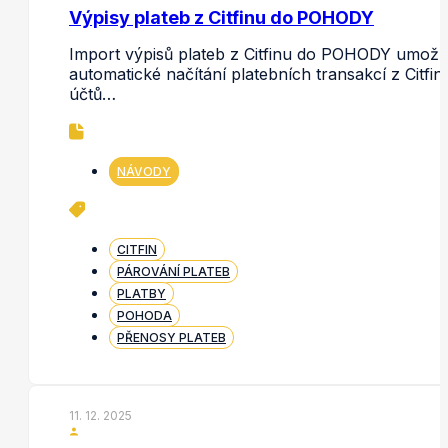
Výpisy plateb z Citfinu do POHODY
Import výpisů plateb z Citfinu do POHODY umožň
automatické načítání platebních transakcí z Citfin
účtů…
NÁVODY
CITFIN
PÁROVÁNÍ PLATEB
PLATBY
POHODA
PŘENOSY PLATEB
11. 12. 2025