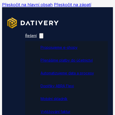
Přeskočit na hlavní obsah
Přeskočit na zápatí
Řešení
Propojujeme e-shopy
Přenášíme platby do účetnictví
Automatizujeme data a procesy
Doplňky ABRA Flexi
Mobilní skladník
Vytěžování faktur