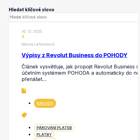
Hledat klíčové slovo
16. 12. 2025
Nikola Lefendová
Výpisy z Revolut Business do POHODY
Článek vysvětluje, jak propojit Revolut Business s
účetním systémem POHODA a automaticky do ně
přenášet…
NÁVODY
PÁROVÁNÍ PLATEB
PLATBY