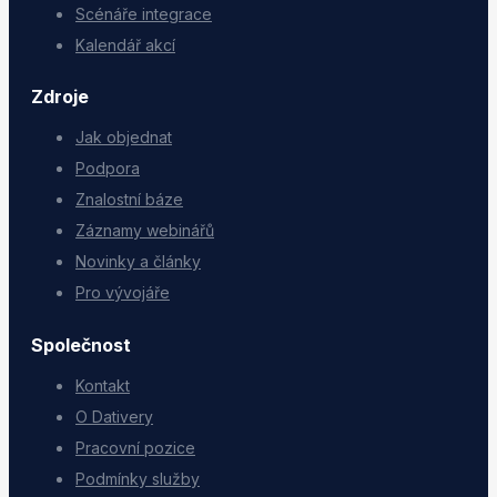
Scénáře integrace
Kalendář akcí
Zdroje
Jak objednat
Podpora
Znalostní báze
Záznamy webinářů
Novinky a články
Pro vývojáře
Společnost
Kontakt
O Dativery
Pracovní pozice
Podmínky služby