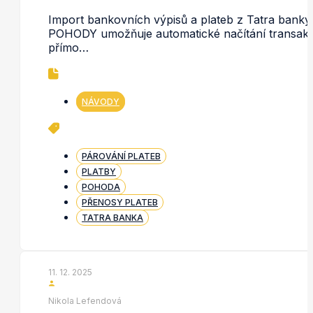
Import bankovních výpisů a plateb z Tatra banky
POHODY umožňuje automatické načítání transakc
přímo…
NÁVODY
PÁROVÁNÍ PLATEB
PLATBY
POHODA
PŘENOSY PLATEB
TATRA BANKA
11. 12. 2025
Nikola Lefendová