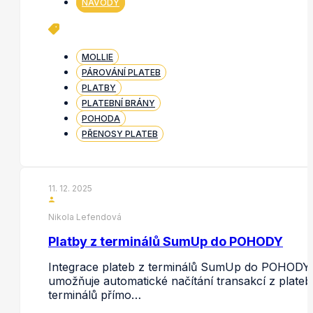
NÁVODY
MOLLIE
PÁROVÁNÍ PLATEB
PLATBY
PLATEBNÍ BRÁNY
POHODA
PŘENOSY PLATEB
11. 12. 2025
Nikola Lefendová
Platby z terminálů SumUp do POHODY
Integrace plateb z terminálů SumUp do POHODY
umožňuje automatické načítání transakcí z plateb
terminálů přímo…