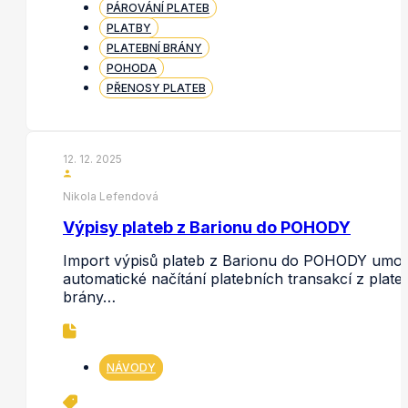
PÁROVÁNÍ PLATEB
PLATBY
PLATEBNÍ BRÁNY
POHODA
PŘENOSY PLATEB
12. 12. 2025
Nikola Lefendová
Výpisy plateb z Barionu do POHODY
Import výpisů plateb z Barionu do POHODY umo
automatické načítání platebních transakcí z plate
brány…
NÁVODY