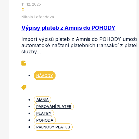
11. 12. 2025
Nikola Lefendová
Výpisy plateb z Amnis do POHODY
Import výpisů plateb z Amnis do POHODY umožň
automatické načtení platebních transakcí z plateb
služby…
NÁVODY
AMNIS
PÁROVÁNÍ PLATEB
PLATBY
POHODA
PŘENOSY PLATEB