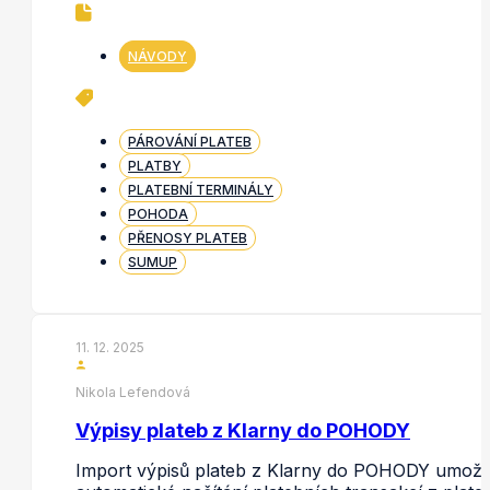
NÁVODY
PÁROVÁNÍ PLATEB
PLATBY
PLATEBNÍ TERMINÁLY
POHODA
PŘENOSY PLATEB
SUMUP
11. 12. 2025
Nikola Lefendová
Výpisy plateb z Klarny do POHODY
Import výpisů plateb z Klarny do POHODY umožň