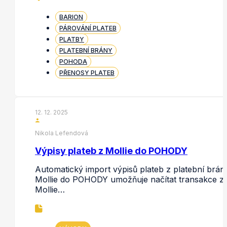
BARION
PÁROVÁNÍ PLATEB
PLATBY
PLATEBNÍ BRÁNY
POHODA
PŘENOSY PLATEB
12. 12. 2025
Nikola Lefendová
Výpisy plateb z Mollie do POHODY
Automatický import výpisů plateb z platební brán
Mollie do POHODY umožňuje načítat transakce z
Mollie…