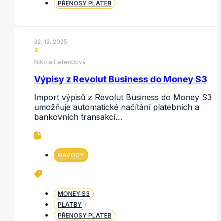
PŘENOSY PLATEB
22. 12. 2025
Nikola Lefendová
Výpisy z Revolut Business do Money S3
Import výpisů z Revolut Business do Money S3
umožňuje automatické načítání platebních a
bankovních transakcí…
NÁVODY
MONEY S3
PLATBY
PŘENOSY PLATEB