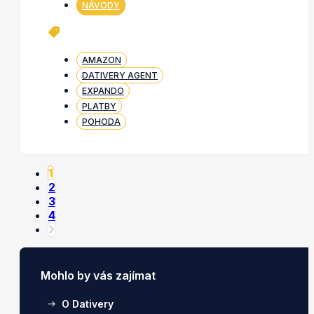
NÁVODY
AMAZON
DATIVERY AGENT
EXPANDO
PLATBY
POHODA
1
2
3
4
Mohlo by vás zajímat
O Dativery