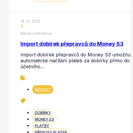
18. 12. 2025
Nikola Lefendová
Import dobírek přepravců do Money S3
Import dobírek přepravců do Money S3 umožňuj
automatické načítání plateb za dobírky přímo do
účetního…
NÁVODY
DOBÍRKY
MONEY S3
PLATBY
PŘENOSY PLATEB