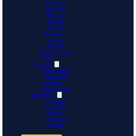
POHODA
ABRA Gen
Money S3
Shoptet
Shoptet
Premium
Upgates
Shopify
WooCommerce
Ceník
Podpora
Znalostní báze
Zákaznická
podpora
Dativery Agent
Společnost
O Dativery
Co umíme
Partneři
Reference
Kontakt