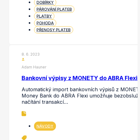
DOBÍRKY
PÁROVÁNÍ PLATEB
PLATBY
POHODA
PŘENOSY PLATEB
8. 6. 2023
Adam Hauner
Bankovní výpisy z MONETY do ABRA Flexi
Automatický import bankovních výpisů z MONE
Money Bank do ABRA Flexi umožňuje bezobsluž
načítání transakcí…
NÁVODY