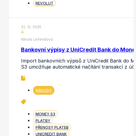
REVOLUT
22. 12. 2025
Nikola Lefendová
Bankovní výpisy z UniCredit Bank do Mone
Import bankovních výpisů z UniCredit Bank do 
S3 umožňuje automatické načítání transakcí z úč
NÁVODY
MONEY S3
PLATBY
PŘENOSY PLATEB
UNICREDIT BANK