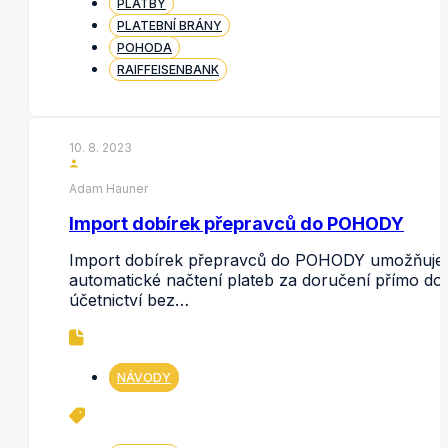
PLATBY
PLATEBNÍ BRÁNY
POHODA
RAIFFEISENBANK
10. 8. 2023
Adam Hauner
Import dobírek přepravců do POHODY
Import dobírek přepravců do POHODY umožňuje
automatické načtení plateb za doručení přímo do
účetnictví bez…
NÁVODY