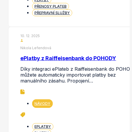
PŘENOSY PLATEB
PŘEPRAVNÍ SLUŽBY
10. 12. 2025
Nikola Lefendová
ePlatby z Raiffeisenbank do POHODY
Díky integraci ePlateb z Raiffeisenbank do POHO
můžete automaticky importovat platby bez
manuálního zásahu. Propojení…
NÁVODY
EPLATBY