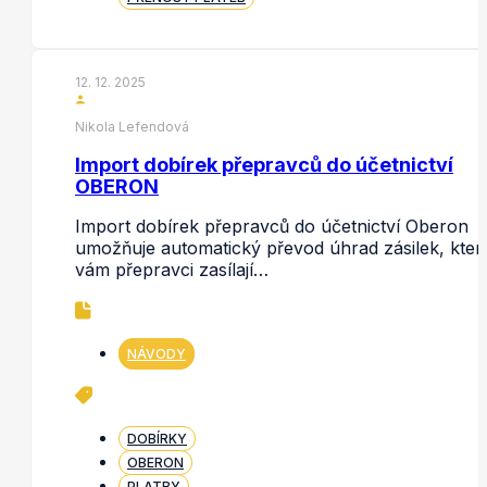
12. 12. 2025
Nikola Lefendová
Import dobírek přepravců do účetnictví
OBERON
Import dobírek přepravců do účetnictví Oberon
umožňuje automatický převod úhrad zásilek, kter
vám přepravci zasílají…
NÁVODY
DOBÍRKY
OBERON
PLATBY