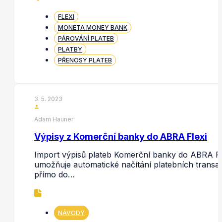
FLEXI
MONETA MONEY BANK
PÁROVÁNÍ PLATEB
PLATBY
PŘENOSY PLATEB
3. 5. 2023
Adam Hauner
Výpisy z Komerční banky do ABRA Flexi
Import výpisů plateb Komerční banky do ABRA Fl
umožňuje automatické načítání platebních transa
přímo do…
NÁVODY