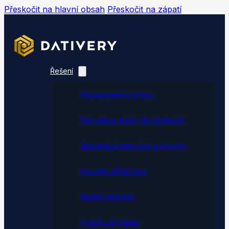
Přeskočit na hlavní obsah
Přeskočit na zápatí
Řešení
Propojujeme e-shopy
Přenášíme platby do účetnictví
Automatizujeme data a procesy
Doplňky ABRA Flexi
Mobilní skladník
Vytěžování faktur