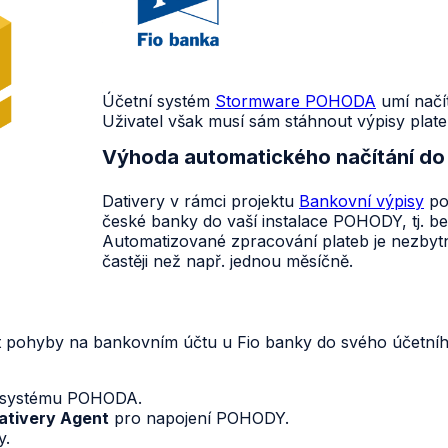
Účetní systém
Stormware POHODA
umí načí
Uživatel však musí sám stáhnout výpisy plate
Výhoda automatického načítání do 
Dativery v rámci projektu
Bankovní výpisy
po
české banky do vaší instalace POHODY, tj. b
Automatizované zpracování plateb je nezbytn
častěji než např. jednou měsíčně.
t pohyby na bankovním účtu u Fio banky do svého účetníh
systému POHODA.
Dativery Agent
pro napojení POHODY.
y.