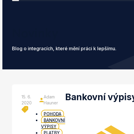
Novinky
Blog o integracích, které mění práci k lepšímu.
Bankovní výpis
15. 6.
Adam
2020
Hauner
POHODA
BANKOVNÍ
VÝPISY
PLATBY