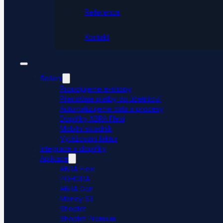
Reference
Kontakt
Řešení
Propojujeme e-shopy
Přenášíme platby do účetnictví
Automatizujeme data a procesy
Doplňky ABRA Flexi
Mobilní skladník
Vytěžování faktur
Integrace a doplňky
Aplikace
ABRA Flexi
POHODA
ABRA Gen
Money S3
Shoptet
Shoptet Premium