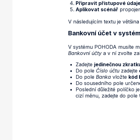
Připravit přístupové údaj
Aplikovat scénář
propojen
V následujícím textu je větši
Bankovní účet v syst
V systému POHODA musíte mít 
Bankovní účty
a v ní zvolte z
Zadejte
jedinečnou zkratk
Do pole
Číslo účtu
zadejte
Do pole
Banka
vložte
kód
Do sousedního pole určen
Poslední důležité políčko 
cizí měnu, zadejte do pole