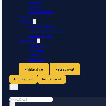
Upgates
Shopify
WooCommerce
Ceník
Podpora
Znalostní báze
Zákaznická podpora
Dativery Agent
Společnost
O Dativery
Co umíme
Partneři
Reference
Kontakt
Přihlásit se
Registrovat
Přihlásit se
Registrovat
Hledat
×