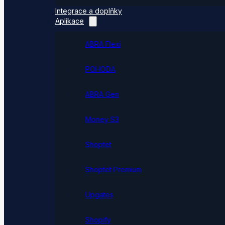
Integrace a doplňky
Aplikace
ABRA Flexi
POHODA
ABRA Gen
Money S3
Shoptet
Shoptet Premium
Upgates
Shopify