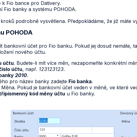
e
k Fio bance pro Dativery.
í Fio banky a systému POHODA.
na kroků podrobně vysvětlena. Předpokládáme, že již máte v
ému POHODA
bankovní účet pro Fio banku. Pokud jej dosud nemáte, tak
aložení nového účtu.
u účtu
. Budete-li mít více měn, nezapomeňte konkrétní měn
číslo účtu
, např.
123123123
.
 banky
2010
.
ého pro název banky zadejte
Fio banka
.
je Měna. Pokud je bankovní účet veden v měně, ve které vede
třípísmenný kód měny účtu
u Fio banky.