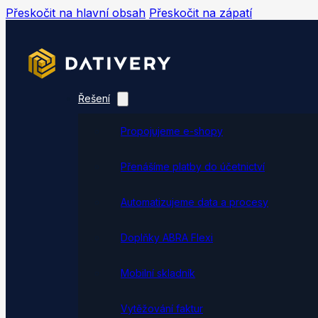
Přeskočit na hlavní obsah
Přeskočit na zápatí
Řešení
Propojujeme e-shopy
Přenášíme platby do účetnictví
Automatizujeme data a procesy
Doplňky ABRA Flexi
Mobilní skladník
Vytěžování faktur