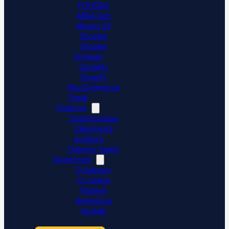
POHODA
ABRA Gen
Money S3
Shoptet
Shoptet
Premium
Upgates
Shopify
WooCommerce
Ceník
Podpora
Znalostní báze
Zákaznická
podpora
Dativery Agent
Společnost
O Dativery
Co umíme
Partneři
Reference
Kontakt