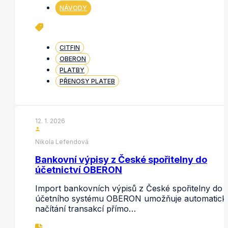
NÁVODY
CITFIN
OBERON
PLATBY
PŘENOSY PLATEB
12. 1. 2026
Nikola Lefendová
Bankovní výpisy z České spořitelny do
účetnictví OBERON
Import bankovních výpisů z České spořitelny do
účetního systému OBERON umožňuje automatick
načítání transakcí přímo…