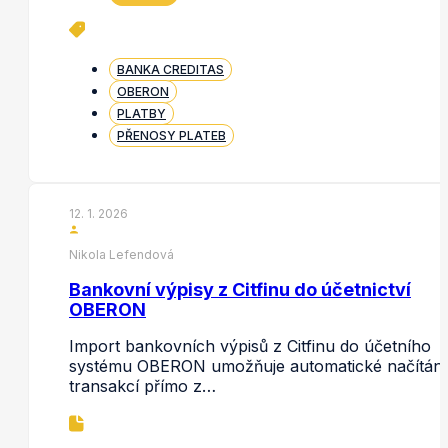
BANKA CREDITAS
OBERON
PLATBY
PŘENOSY PLATEB
12. 1. 2026
Nikola Lefendová
Bankovní výpisy z Citfinu do účetnictví
OBERON
Import bankovních výpisů z Citfinu do účetního
systému OBERON umožňuje automatické načítání
transakcí přímo z…