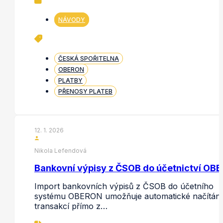
NÁVODY
ČESKÁ SPOŘITELNA
OBERON
PLATBY
PŘENOSY PLATEB
12. 1. 2026
Nikola Lefendová
Bankovní výpisy z ČSOB do účetnictví OB
Import bankovních výpisů z ČSOB do účetního
systému OBERON umožňuje automatické načítání
transakcí přímo z…