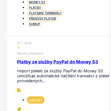
MONEY S3
PLATBY
PLATEBNÍ TERMINÁLY
PŘENOSY PLATEB
SUMUP
12. 1. 2026
Nikola Lefendová
Platby ze služby PayPal do Money S3
Import plateb ze služby PayPal do Money S3
umožňuje automatické načítání transakcí z plateb
provedených…
NÁVODY