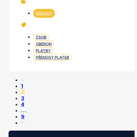
NÁVODY
ČSOB
OBERON
PLATBY
PŘENOSY PLATEB
1
2
3
4
…
9