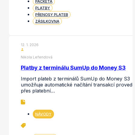
PACKETA
PLATBY
PŘENOSY PLATEB
ZÁSILKOVNA
12. 1. 2026
Nikola Lefendová
Platby z terminálu SumUp do Money S3
Import plateb z terminálů SumUp do Money S3
umožňuje automatické načítání transakcí proved
přes platební…
NÁVODY