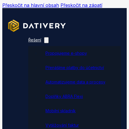
Přeskočit na hlavní obsah
Přeskočit na zápatí
Řešení
Propojujeme e-shopy
Přenášíme platby do účetnictví
Automatizujeme data a procesy
Doplňky ABRA Flexi
Mobilní skladník
Vytěžování faktur