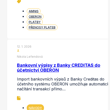
AMNIS
OBERON
PLATBY
PŘENOSY PLATEB
12. 1. 2026
Nikola Lefendová
Bankovní výpisy z Banky CREDITAS do
účetnictví OBERON
Import bankovních výpisů z Banky Creditas do
účetního systému OBERON umožňuje automatick
načítání transakcí přímo…
NÁVODY