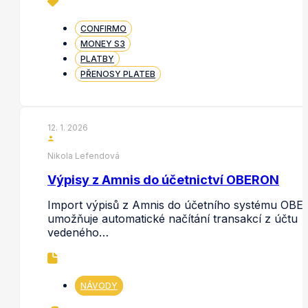
CONFIRMO
MONEY S3
PLATBY
PŘENOSY PLATEB
12. 1. 2026
Nikola Lefendová
Výpisy z Amnis do účetnictví OBERON
Import výpisů z Amnis do účetního systému OB
umožňuje automatické načítání transakcí z účtu
vedeného…
NÁVODY