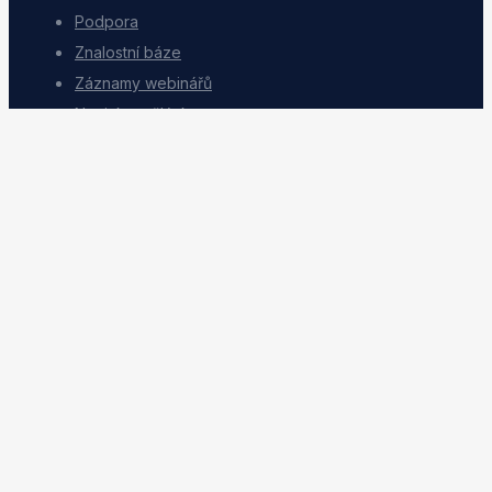
Podpora
Znalostní báze
Záznamy webinářů
Novinky a články
Pro vývojáře
Společnost
Kontakt
O Dativery
Pracovní pozice
Podmínky služby
Ochrana osobních údajů
Bezpečnost
Partneři