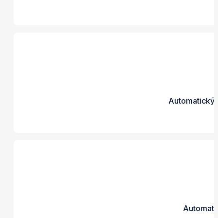
Automatický 
Automati