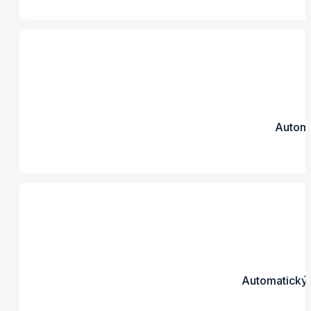
Automa
Automatický 