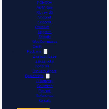
POHODA
ABRA Gen
Money S3
Shoptet
Shoptet
Premium
Upgates
Shopify
WooCommerce
Ceník
Podpora
Znalostní báze
Zákaznická
podpora
Dativery Agent
Společnost
O Dativery
Co umíme
Partneři
Reference
Kontakt