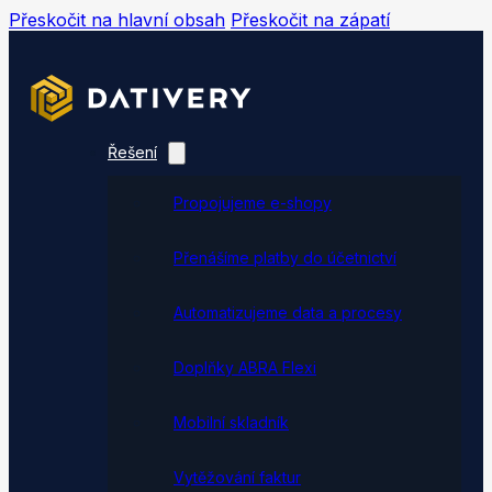
Přeskočit na hlavní obsah
Přeskočit na zápatí
Řešení
Propojujeme e-shopy
Přenášíme platby do účetnictví
Automatizujeme data a procesy
Doplňky ABRA Flexi
Mobilní skladník
Vytěžování faktur