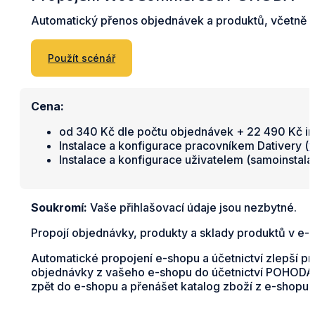
Automatický přenos objednávek a produktů, včetně s
Použít scénář
Cena:
od 340 Kč dle počtu objednávek + 22 490 Kč in
Instalace a konfigurace pracovníkem Dativery (
v
Instalace a konfigurace uživatelem (samoinstal
Soukromí:
Vaše přihlašovací údaje jsou nezbytné.
Propojí objednávky, produkty a sklady produktů v
Automatické propojení e-shopu a účetnictví zlepší p
objednávky z vašeho e-shopu do účetnictví POHODA v
zpět do e-shopu a přenášet katalog zboží z e-shopu d