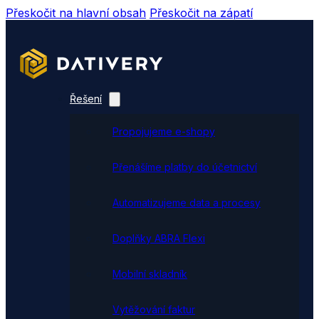
Přeskočit na hlavní obsah
Přeskočit na zápatí
Řešení
Propojujeme e-shopy
Přenášíme platby do účetnictví
Automatizujeme data a procesy
Doplňky ABRA Flexi
Mobilní skladník
Vytěžování faktur