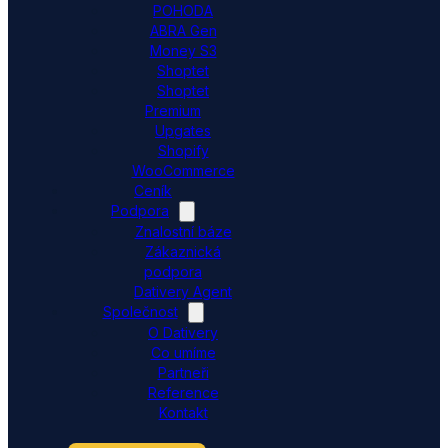
POHODA
ABRA Gen
Money S3
Shoptet
Shoptet
Premium
Upgates
Shopify
WooCommerce
Ceník
Podpora
Znalostní báze
Zákaznická
podpora
Dativery Agent
Společnost
O Dativery
Co umíme
Partneři
Reference
Kontakt