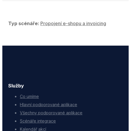
Typ scénáře:
Propojení e-shopu a invoicing
Služby
Co umíme
Hlavní podporované aplikace
Všechny podporované aplikace
Scénáře integrace
Kalendář akcí