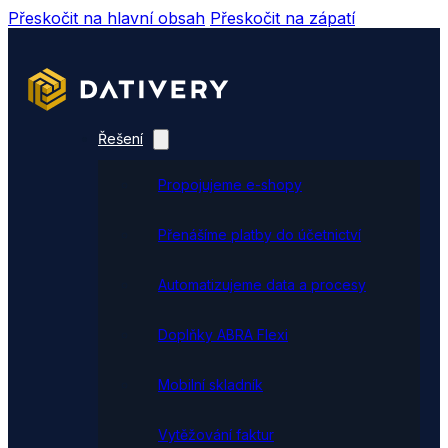
Přeskočit na hlavní obsah
Přeskočit na zápatí
Řešení
Propojujeme e-shopy
Přenášíme platby do účetnictví
Automatizujeme data a procesy
Doplňky ABRA Flexi
Mobilní skladník
Vytěžování faktur