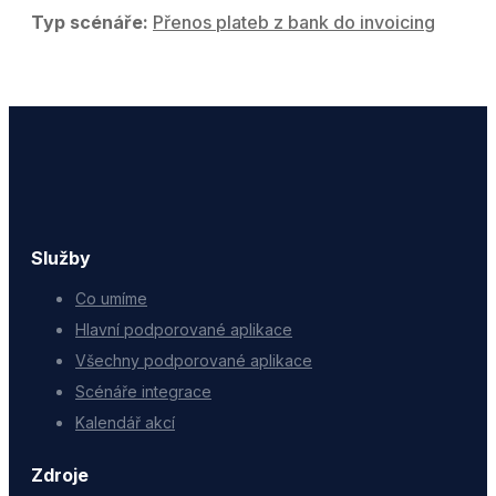
Typ scénáře:
Přenos plateb z bank do invoicing
Služby
Co umíme
Hlavní podporované aplikace
Všechny podporované aplikace
Scénáře integrace
Kalendář akcí
Zdroje