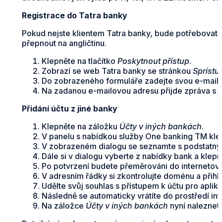
Registrace do Tatra banky
Pokud nejste klientem Tatra banky, bude potřebovat s
přepnout na angličtinu.
Klepněte na tlačítko
Poskytnout přístup
.
Zobrazí se web Tatra banky se stránkou
Sprístu
Do zobrazeného formuláře zadejte svou e-mailo
Na zadanou e-mailovou adresu přijde zpráva s 
Přidání účtu z jiné banky
Klepněte na záložku
Účty v iných bankách
.
V panelu s nabídkou služby One banking TM klep
V zobrazeném dialogu se seznamte s podstatným
Dále si v dialogu vyberte z nabídky bank a klepn
Po potvrzení budete přeměrováni do internetov
V adresním řádky si zkontrolujte doménu a přihl
Udělte svůj souhlas s přístupem k účtu pro aplik
Následně se automaticky vrátíte do prostředí in
Na záložce
Účty v iných bankách
nyní naleznete