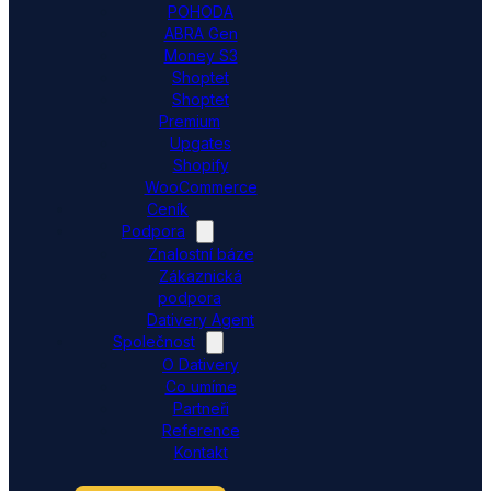
POHODA
ABRA Gen
Money S3
Shoptet
Shoptet
Premium
Upgates
Shopify
WooCommerce
Ceník
Podpora
Znalostní báze
Zákaznická
podpora
Dativery Agent
Společnost
O Dativery
Co umíme
Partneři
Reference
Kontakt