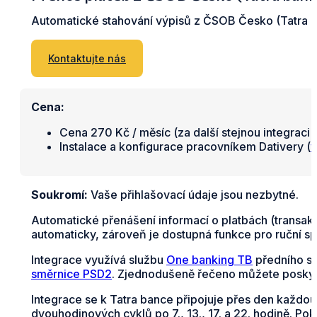
Automatické stahování výpisů z ČSOB Česko (Tatra 
Kontaktujte nás
Cena:
Cena 270 Kč / měsíc (za další stejnou integraci 
Instalace a konfigurace pracovníkem Dativery (
v
Soukromí:
Vaše přihlašovací údaje jsou nezbytné.
Automatické přenášení informací o platbách (transa
automaticky, zároveň je dostupná funkce pro ruční sp
Integrace využívá službu
One banking TB
předního s
směrnice PSD2
. Zjednodušeně řečeno můžete poskyt
Integrace se k Tatra bance připojuje přes den každou
dvouhodinových cyklů po 7., 13., 17. a 22. hodině. Po