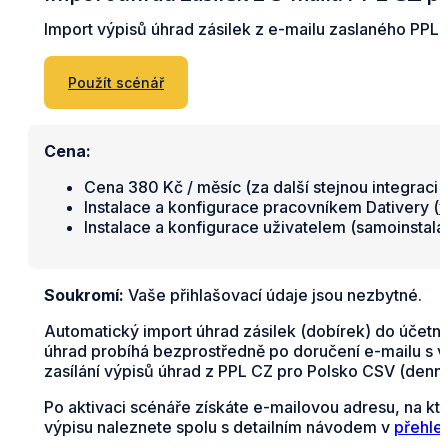
Import výpisů úhrad zásilek z e-mailu zaslaného PPL 
Použít scénář
Cena:
Cena 380 Kč / měsíc (za další stejnou integraci 
Instalace a konfigurace pracovníkem Dativery (
v
Instalace a konfigurace uživatelem (samoinstal
Soukromí:
Vaše přihlašovací údaje jsou nezbytné.
Automatický import úhrad zásilek (dobírek) do účetní
úhrad probíhá bezprostředně po doručení e-mailu s v
zasílání výpisů úhrad z PPL CZ pro Polsko CSV (denn
Po aktivaci scénáře získáte e-mailovou adresu, na kt
výpisu naleznete spolu s detailním návodem v
přehle