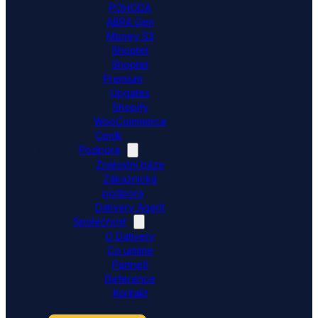
POHODA
ABRA Gen
Money S3
Shoptet
Shoptet
Premium
Upgates
Shopify
WooCommerce
Ceník
Podpora
Znalostní báze
Zákaznická
podpora
Dativery Agent
Společnost
O Dativery
Co umíme
Partneři
Reference
Kontakt