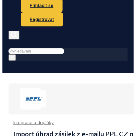
Přihlásit se
Registrovat
Hledat
×
Integrace a doplňky
Import úhrad zásilek z e-mailu PPL CZ p