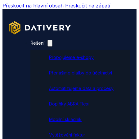
Přeskočit na hlavní obsah
Přeskočit na zápatí
Řešení
Propojujeme e-shopy
Přenášíme platby do účetnictví
Automatizujeme data a procesy
Doplňky ABRA Flexi
Mobilní skladník
Vytěžování faktur