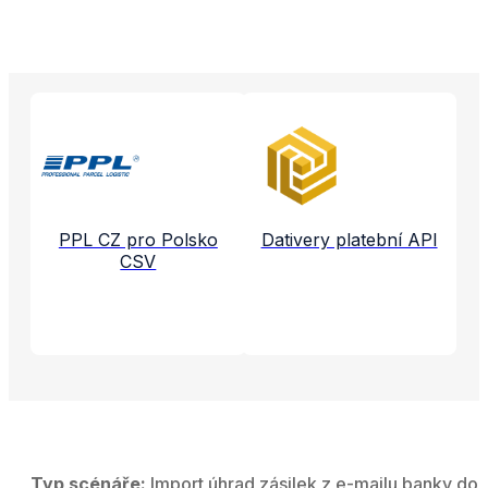
Propojené aplikace a služby
PPL CZ pro Polsko
Dativery platební API
CSV
Typ scénáře:
Import úhrad zásilek z e-mailu banky do 