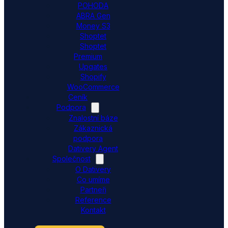
POHODA
ABRA Gen
Money S3
Shoptet
Shoptet
Premium
Upgates
Shopify
WooCommerce
Ceník
Podpora
Znalostní báze
Zákaznická
podpora
Dativery Agent
Společnost
O Dativery
Co umíme
Partneři
Reference
Kontakt