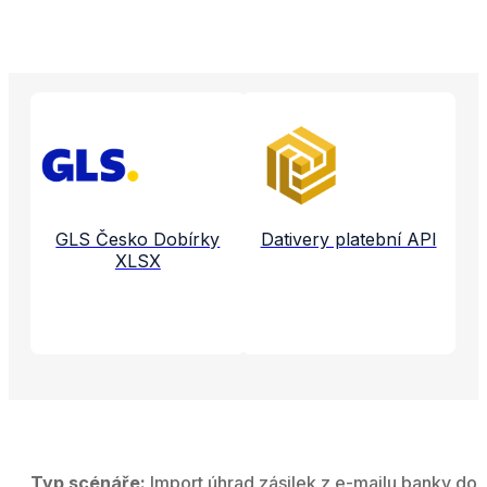
Propojené aplikace a služby
GLS Česko Dobírky
Dativery platební API
XLSX
Typ scénáře:
Import úhrad zásilek z e-mailu banky do 