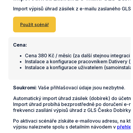
Import výpisů úhrad zásilek z e-mailu zaslaného GLS 
Použít scénář
Cena:
Cena 380 Kč / měsíc (za další stejnou integraci 
Instalace a konfigurace pracovníkem Dativery (
v
Instalace a konfigurace uživatelem (samoinstal
Soukromí:
Vaše přihlašovací údaje jsou nezbytné.
Automatický import úhrad zásilek (dobírek) do účetní
Import úhrad probíhá bezprostředně po doručení e-ma
frekvenci zasílání výpisů úhrad z GLS Česko Dobírky
Po aktivaci scénáře získáte e-mailovou adresu, na k
výpisu naleznete spolu s detailním návodem v
přehle