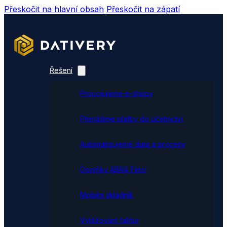
Přeskočit na hlavní obsah
Přeskočit na zápatí
Řešení
Propojujeme e-shopy
Přenášíme platby do účetnictví
Automatizujeme data a procesy
Doplňky ABRA Flexi
Mobilní skladník
Vytěžování faktur