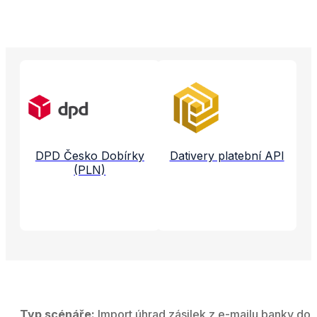
Propojené aplikace a služby
DPD Česko Dobírky
Dativery platební API
(PLN)
Typ scénáře:
Import úhrad zásilek z e-mailu banky do 