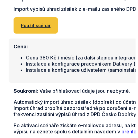
Import výpisů úhrad zásilek z e-mailu zaslaného DPD 
Použít scénář
Cena:
Cena 380 Kč / měsíc (za další stejnou integraci 
Instalace a konfigurace pracovníkem Dativery (
v
Instalace a konfigurace uživatelem (samoinstal
Soukromí:
Vaše přihlašovací údaje jsou nezbytné.
Automatický import úhrad zásilek (dobírek) do účetní
Import úhrad probíhá bezprostředně po doručení e-ma
frekvenci zasílání výpisů úhrad z DPD Česko Dobírky
Po aktivaci scénáře získáte e-mailovou adresu, na kt
výpisu naleznete spolu s detailním návodem v
přehle