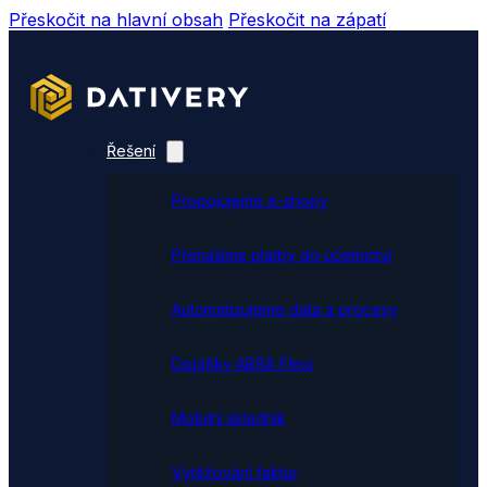
Přeskočit na hlavní obsah
Přeskočit na zápatí
Řešení
Propojujeme e-shopy
Přenášíme platby do účetnictví
Automatizujeme data a procesy
Doplňky ABRA Flexi
Mobilní skladník
Vytěžování faktur