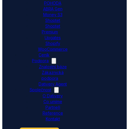
POHODA
ABRA Gen
Money S3
Shoptet
Shoptet
Premium
Upgates
Shopify
WooCommerce
Ceník
Podpora
Znalostní báze
Zákaznická
podpora
Dativery Agent
Společnost
O Dativery
Co umíme
Partneři
Reference
Kontakt