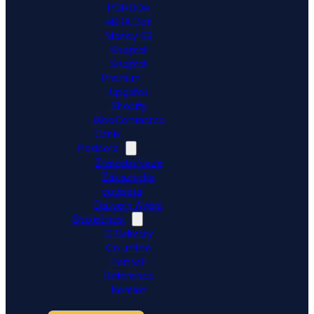
POHODA
ABRA Gen
Money S3
Shoptet
Shoptet
Premium
Upgates
Shopify
WooCommerce
Ceník
Podpora
Znalostní báze
Zákaznická
podpora
Dativery Agent
Společnost
O Dativery
Co umíme
Partneři
Reference
Kontakt