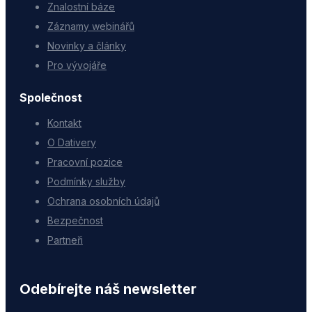
Znalostní báze
Záznamy webinářů
Novinky a články
Pro vývojáře
Společnost
Kontakt
O Dativery
Pracovní pozice
Podmínky služby
Ochrana osobních údajů
Bezpečnost
Partneři
Odebírejte náš newsletter