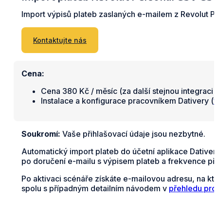
Import výpisů plateb zaslaných e-mailem z Revolut Pe
Kontaktujte nás
Cena:
Cena 380 Kč / měsíc (za další stejnou integraci 
Instalace a konfigurace pracovníkem Dativery (
v
Soukromí:
Vaše přihlašovací údaje jsou nezbytné.
Automatický import plateb do účetní aplikace Dativer
po doručení e-mailu s výpisem plateb a frekvence př
Po aktivaci scénáře získáte e-mailovou adresu, na kt
spolu s případným detailním návodem v
přehledu pro