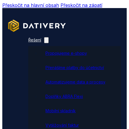
Přeskočit na hlavní obsah
Přeskočit na zápatí
Řešení
Propojujeme e-shopy
Přenášíme platby do účetnictví
Automatizujeme data a procesy
Doplňky ABRA Flexi
Mobilní skladník
Vytěžování faktur