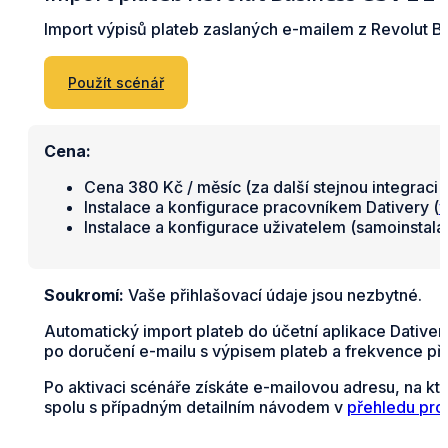
Import výpisů plateb zaslaných e-mailem z Revolut Bu
Použít scénář
Cena:
Cena 380 Kč / měsíc (za další stejnou integraci 
Instalace a konfigurace pracovníkem Dativery (
v
Instalace a konfigurace uživatelem (samoinstal
Soukromí:
Vaše přihlašovací údaje jsou nezbytné.
Automatický import plateb do účetní aplikace Dativer
po doručení e-mailu s výpisem plateb a frekvence př
Po aktivaci scénáře získáte e-mailovou adresu, na kt
spolu s případným detailním návodem v
přehledu pro