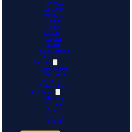
POHODA
ABRA Gen
Money S3
Shoptet
Shoptet
Premium
Upgates
Shopify
WooCommerce
Ceník
Podpora
Znalostní báze
Zákaznická
podpora
Dativery Agent
Společnost
O Dativery
Co umíme
Partneři
Reference
Kontakt