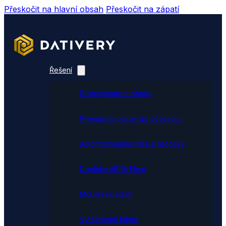
Přeskočit na hlavní obsah
Přeskočit na zápatí
Řešení
Propojujeme e-shopy
Přenášíme platby do účetnictví
Automatizujeme data a procesy
Doplňky ABRA Flexi
Mobilní skladník
Vytěžování faktur