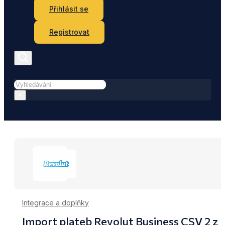
Přihlásit se
Registrovat
Hledat
×
Integrace a doplňky
Import plateb Revolut Business CSV 2 z e