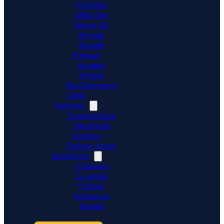
POHODA
ABRA Gen
Money S3
Shoptet
Shoptet
Premium
Upgates
Shopify
WooCommerce
Ceník
Podpora
Znalostní báze
Zákaznická
podpora
Dativery Agent
Společnost
O Dativery
Co umíme
Partneři
Reference
Kontakt