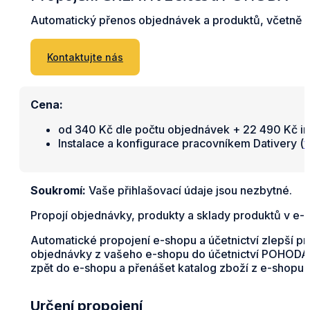
Automatický přenos objednávek a produktů, včetně s
Kontaktujte nás
Cena:
od 340 Kč dle počtu objednávek + 22 490 Kč in
Instalace a konfigurace pracovníkem Dativery (
v
Soukromí:
Vaše přihlašovací údaje jsou nezbytné.
Propojí objednávky, produkty a sklady produktů v e
Automatické propojení e-shopu a účetnictví zlepší p
objednávky z vašeho e-shopu do účetnictví POHODA v
zpět do e-shopu a přenášet katalog zboží z e-shopu d
Určení propojení