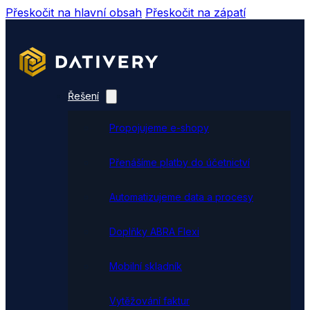
Přeskočit na hlavní obsah
Přeskočit na zápatí
Řešení
Propojujeme e-shopy
Přenášíme platby do účetnictví
Automatizujeme data a procesy
Doplňky ABRA Flexi
Mobilní skladník
Vytěžování faktur