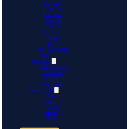
POHODA
ABRA Gen
Money S3
Shoptet
Shoptet
Premium
Upgates
Shopify
WooCommerce
Ceník
Podpora
Znalostní báze
Zákaznická
podpora
Dativery Agent
Společnost
O Dativery
Co umíme
Partneři
Reference
Kontakt