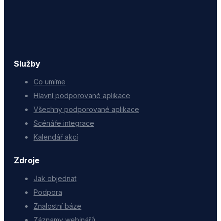
Služby
Co umíme
Hlavní podporované aplikace
Všechny podporované aplikace
Scénáře integrace
Kalendář akcí
Zdroje
Jak objednat
Podpora
Znalostní báze
Záznamy webinářů