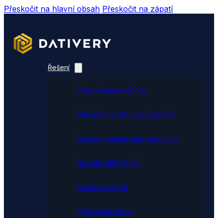
Přeskočit na hlavní obsah
Přeskočit na zápatí
Řešení
Propojujeme e-shopy
Přenášíme platby do účetnictví
Automatizujeme data a procesy
Doplňky ABRA Flexi
Mobilní skladník
Vytěžování faktur