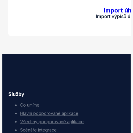
Import úh
Import výpisů ú
Služby
Co umíme
Hlavní podporované aplikace
Všechny podporované aplikace
Scénáře integrace