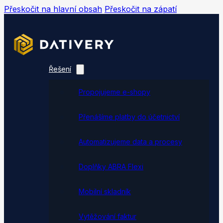
Přeskočit na hlavní obsah
Přeskočit na zápatí
Řešení
Propojujeme e-shopy
Přenášíme platby do účetnictví
Automatizujeme data a procesy
Doplňky ABRA Flexi
Mobilní skladník
Vytěžování faktur