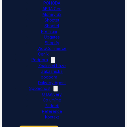
POHODA
ABRA Gen
Money S3
Shoptet
Shoptet
Premium
Upgates
Shopify
WooCommerce
Ceník
Podpora
Znalostní báze
Zákaznická
podpora
Dativery Agent
Společnost
O Dativery
Co umíme
Partneři
Reference
Kontakt