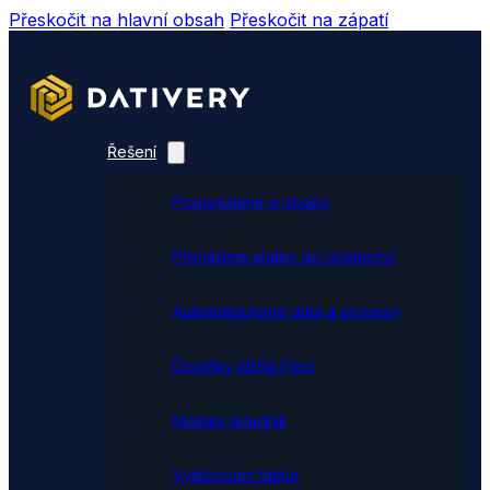
Přeskočit na hlavní obsah
Přeskočit na zápatí
Řešení
Propojujeme e-shopy
Přenášíme platby do účetnictví
Automatizujeme data a procesy
Doplňky ABRA Flexi
Mobilní skladník
Vytěžování faktur