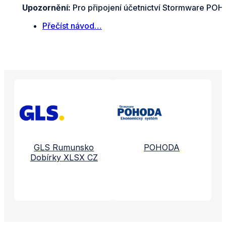
Upozornění:
Pro připojení účetnictví Stormware POHO
Přečíst návod…
Propojené aplikace a služby
GLS Rumunsko
POHODA
Dobírky XLSX CZ