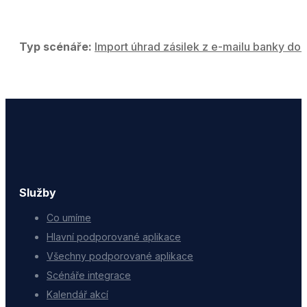
Typ scénáře:
Import úhrad zásilek z e-mailu banky do 
Služby
Co umíme
Hlavní podporované aplikace
Všechny podporované aplikace
Scénáře integrace
Kalendář akcí