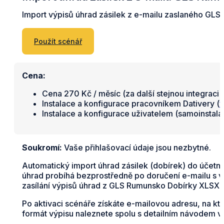
Import výpisů úhrad zásilek z e-mailu zaslaného GL
Použít scénář
Cena:
Cena 270 Kč / měsíc (za další stejnou integraci 
Instalace a konfigurace pracovníkem Dativery (
v
Instalace a konfigurace uživatelem (samoinstal
Soukromí:
Vaše přihlašovací údaje jsou nezbytné.
Automatický import úhrad zásilek (dobírek) do účet
úhrad probíhá bezprostředně po doručení e-mailu s v
zasílání výpisů úhrad z GLS Rumunsko Dobírky XLSX 
Po aktivaci scénáře získáte e-mailovou adresu, na k
formát výpisu naleznete spolu s detailním návodem v