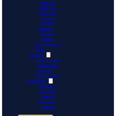
POHODA
ABRA Gen
Money S3
Shoptet
Shoptet
Premium
Upgates
Shopify
WooCommerce
Ceník
Podpora
Znalostní báze
Zákaznická
podpora
Dativery Agent
Společnost
O Dativery
Co umíme
Partneři
Reference
Kontakt