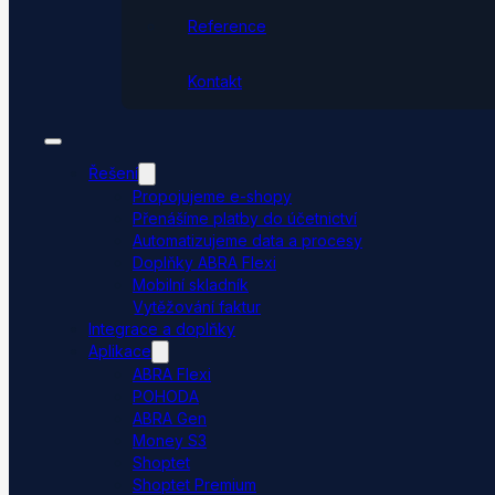
Reference
Kontakt
Řešení
Propojujeme e-shopy
Přenášíme platby do účetnictví
Automatizujeme data a procesy
Doplňky ABRA Flexi
Mobilní skladník
Vytěžování faktur
Integrace a doplňky
Aplikace
ABRA Flexi
POHODA
ABRA Gen
Money S3
Shoptet
Shoptet Premium