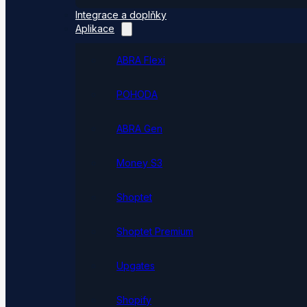
Integrace a doplňky
Aplikace
ABRA Flexi
POHODA
ABRA Gen
Money S3
Shoptet
Shoptet Premium
Upgates
Shopify