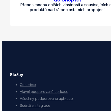
Přenos mnoha dalších vlastností a souvisejících 
produktů nad rámec ostatních propojení.
Služby
Co umíme
Hlavní podporované aplikace
Všechny podporované aplikace
Scénáře integrace