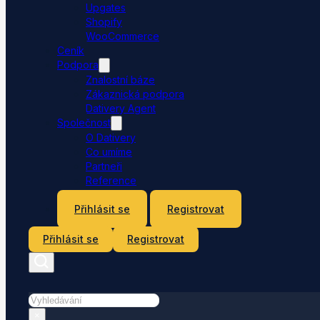
Upgates
Shopify
WooCommerce
Ceník
Podpora
Znalostní báze
Zákaznická podpora
Dativery Agent
Společnost
O Dativery
Co umíme
Partneři
Reference
Kontakt
Přihlásit se
Registrovat
Přihlásit se
Registrovat
Hledat
×