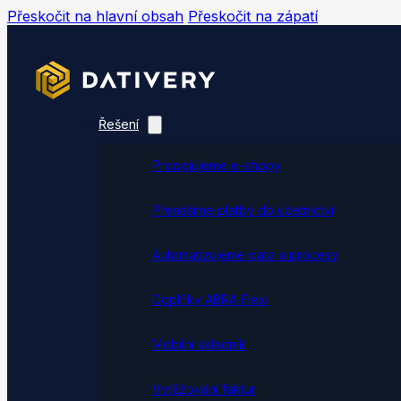
Přeskočit na hlavní obsah
Přeskočit na zápatí
Řešení
Propojujeme e-shopy
Přenášíme platby do účetnictví
Automatizujeme data a procesy
Doplňky ABRA Flexi
Mobilní skladník
Vytěžování faktur