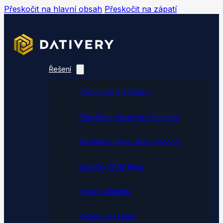
Přeskočit na hlavní obsah
Přeskočit na zápatí
Řešení
Propojujeme e-shopy
Přenášíme platby do účetnictví
Automatizujeme data a procesy
Doplňky ABRA Flexi
Mobilní skladník
Vytěžování faktur