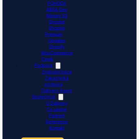
POHODA
ABRA Gen
Money S3
Shoptet
Shoptet
Premium
Upgates
Shopify
WooCommerce
Ceník
Podpora
Znalostní báze
Zákaznická
podpora
Dativery Agent
Společnost
O Dativery
Co umíme
Partneři
Reference
Kontakt