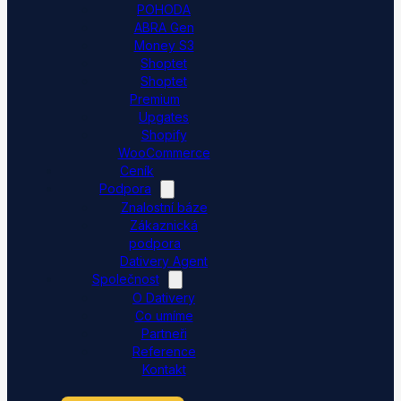
POHODA
ABRA Gen
Money S3
Shoptet
Shoptet
Premium
Upgates
Shopify
WooCommerce
Ceník
Podpora
Znalostní báze
Zákaznická
podpora
Dativery Agent
Společnost
O Dativery
Co umíme
Partneři
Reference
Kontakt