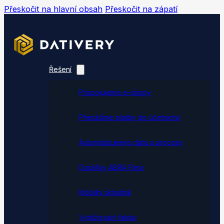
Přeskočit na hlavní obsah
Přeskočit na zápatí
Řešení
Propojujeme e-shopy
Přenášíme platby do účetnictví
Automatizujeme data a procesy
Doplňky ABRA Flexi
Mobilní skladník
Vytěžování faktur