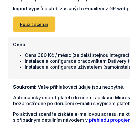
Import výpisů plateb zaslaných e-mailem z GP webpa
Použít scénář
Cena:
Cena 380 Kč / měsíc (za další stejnou integraci 
Instalace a konfigurace pracovníkem Dativery (
v
Instalace a konfigurace uživatelem (samoinstal
Soukromí:
Vaše přihlašovací údaje jsou nezbytné.
Automatický import plateb do účetní aplikace Micros
bezprostředně po doručení e-mailu s výpisem plateb 
Po aktivaci scénáře získáte e-mailovou adresu, na k
s případným detailním návodem v
přehledu propojení