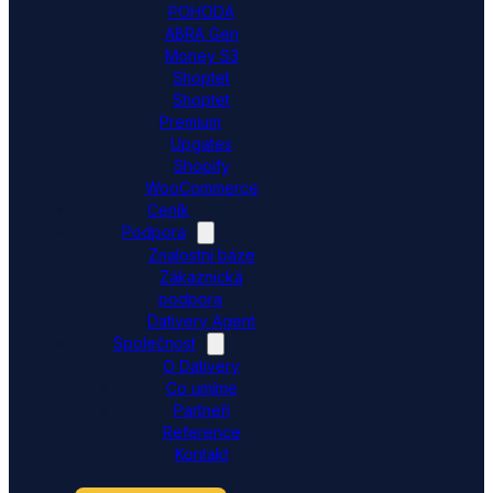
POHODA
ABRA Gen
Money S3
Shoptet
Shoptet
Premium
Upgates
Shopify
WooCommerce
Ceník
Podpora
Znalostní báze
Zákaznická
podpora
Dativery Agent
Společnost
O Dativery
Co umíme
Partneři
Reference
Kontakt