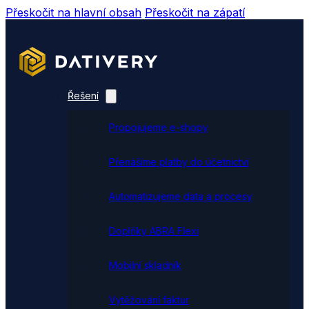
Přeskočit na hlavní obsah
Přeskočit na zápatí
Řešení
Propojujeme e-shopy
Přenášíme platby do účetnictví
Automatizujeme data a procesy
Doplňky ABRA Flexi
Mobilní skladník
Vytěžování faktur