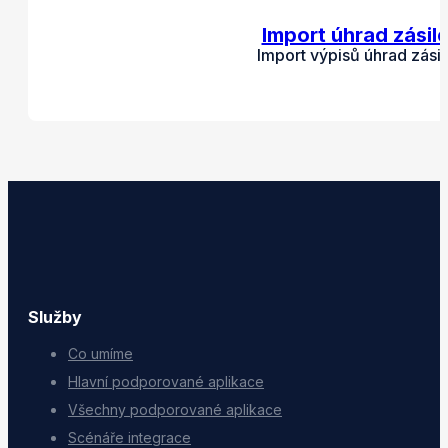
Import úhrad zásil
Import výpisů úhrad zási
Služby
Co umíme
Hlavní podporované aplikace
Všechny podporované aplikace
Scénáře integrace