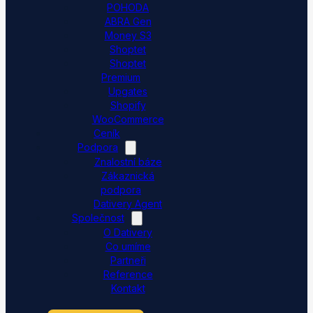
POHODA
ABRA Gen
Money S3
Shoptet
Shoptet
Premium
Upgates
Shopify
WooCommerce
Ceník
Podpora
Znalostní báze
Zákaznická
podpora
Dativery Agent
Společnost
O Dativery
Co umíme
Partneři
Reference
Kontakt