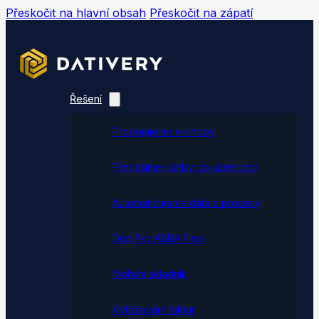
Přeskočit na hlavní obsah
Přeskočit na zápatí
Řešení
Propojujeme e-shopy
Přenášíme platby do účetnictví
Automatizujeme data a procesy
Doplňky ABRA Flexi
Mobilní skladník
Vytěžování faktur